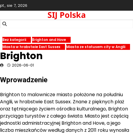
Skip
pt., sie 7, 2026
to
SIJ Polska
content
Bez kategorii
Brighton and Hove
Miasta w hrabstwie East Sussex
Miasta ze statusem city w Anglii
Brighton
2026-06-01
Wprowadzenie
Brighton to malownicze miasto położone na południu
Anglii, w hrabstwie East Sussex. Znane z pięknych plaż
oraz tętniącego życiem ośrodka kulturalnego, Brighton
przyciąga turystów z całego świata. Miasto jest częścią
jednostki administracyjnej Brighton and Hove, a jego
liczba mieszkańców według danych z 2011 roku wynosiła