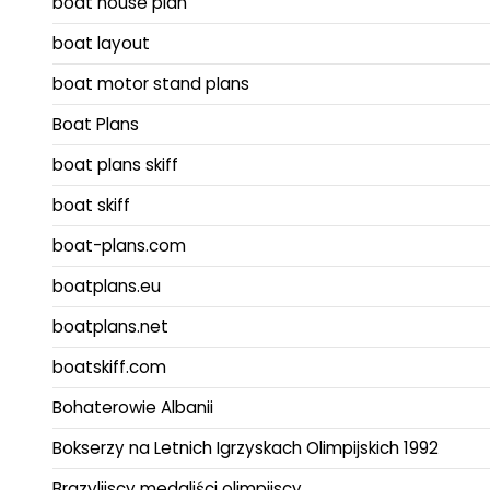
boat house plan
boat layout
boat motor stand plans
Boat Plans
boat plans skiff
boat skiff
boat-plans.com
boatplans.eu
boatplans.net
boatskiff.com
Bohaterowie Albanii
Bokserzy na Letnich Igrzyskach Olimpijskich 1992
Brazylijscy medaliści olimpijscy