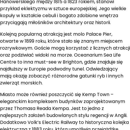
Hanowerskiego między 1815 a 1823 rokiem, stanowi
przykład eklektyzmu w sztuce europejskiej. Jego wielkie
kopuły w kształcie cebuli i bogato zdobione wnętrza
przyciągają miłośników architektury oraz historii.
Kolejną popularną atrakcją jest molo Palace Pier,
otwarte w 1899 roku, które stało się znanym miejscem
rozrywkowym. Goście mogą korzystać z licznych atrakcji
oraz podziwiać widoki na morze. Oceanarium Sea Life
Centre to inna must-see w Brighton, gdzie znajduje się
najdłuższy w Europie podwodny tunel. Odwiedzający
mają okazję zobaczyć różnorodne gatunki ryb i innych
zwierząt morskich.
Miasto może również poszczycić się Kemp Town –
eleganckim kompleksem budynków zaprojektowanym
przez Thomasa Reada Kempa. Jest to jedno z
najlepszych założeń budowlanych stylu regencji w Anglii.
Dodatkowo Volk’s Electric Railway to historyczna kolejka
elektryczna z 1883 roku, która umożliwia przejażdżkę