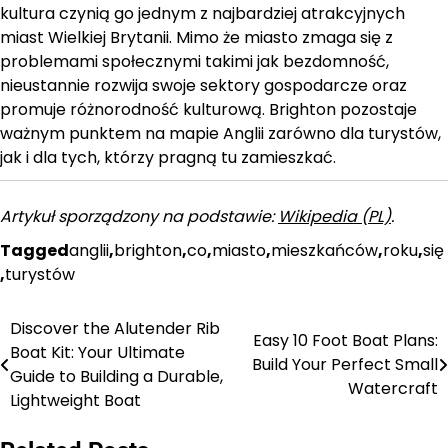
kultura czynią go jednym z najbardziej atrakcyjnych
miast Wielkiej Brytanii. Mimo że miasto zmaga się z
problemami społecznymi takimi jak bezdomność,
nieustannie rozwija swoje sektory gospodarcze oraz
promuje różnorodność kulturową. Brighton pozostaje
ważnym punktem na mapie Anglii zarówno dla turystów,
jak i dla tych, którzy pragną tu zamieszkać.
Artykuł sporządzony na podstawie:
Wikipedia (PL)
.
Tagged
anglii
,
brighton
,
co
,
miasto
,
mieszkańców
,
roku
,
się
,
turystów
Discover the Alutender Rib
Nawigacja
Easy 10 Foot Boat Plans:
Boat Kit: Your Ultimate
Build Your Perfect Small
wpisu
Guide to Building a Durable,
Watercraft
Lightweight Boat