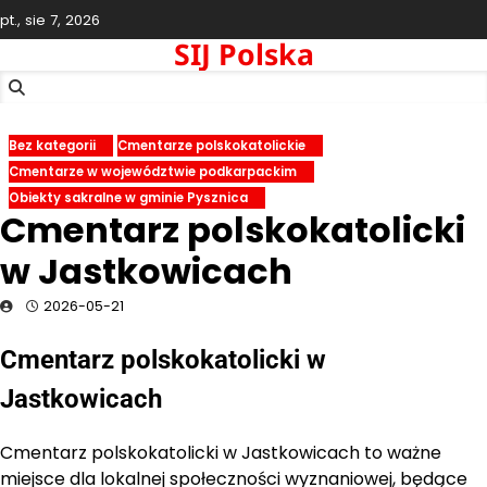
Skip
pt., sie 7, 2026
to
SIJ Polska
content
Bez kategorii
Cmentarze polskokatolickie
Cmentarze w województwie podkarpackim
Obiekty sakralne w gminie Pysznica
Cmentarz polskokatolicki
w Jastkowicach
2026-05-21
Cmentarz polskokatolicki w
Jastkowicach
Cmentarz polskokatolicki w Jastkowicach to ważne
miejsce dla lokalnej społeczności wyznaniowej, będące