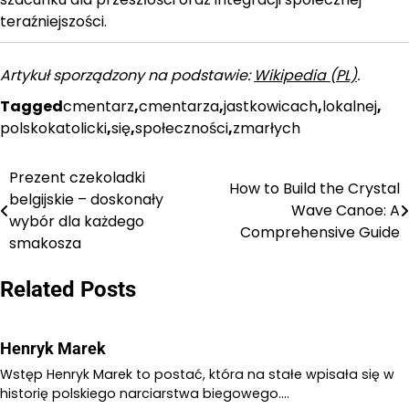
teraźniejszości.
Artykuł sporządzony na podstawie:
Wikipedia (PL)
.
Tagged
cmentarz
,
cmentarza
,
jastkowicach
,
lokalnej
,
polskokatolicki
,
się
,
społeczności
,
zmarłych
Prezent czekoladki
Nawigacja
How to Build the Crystal
belgijskie – doskonały
Wave Canoe: A
wpisu
wybór dla każdego
Comprehensive Guide
smakosza
Related Posts
Henryk Marek
Wstęp Henryk Marek to postać, która na stałe wpisała się w
historię polskiego narciarstwa biegowego.…