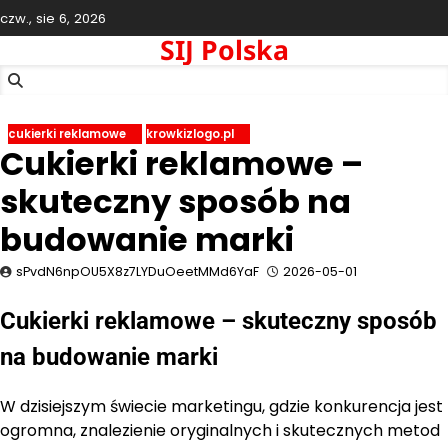
Skip
czw., sie 6, 2026
to
SIJ Polska
content
cukierki reklamowe
krowkizlogo.pl
Cukierki reklamowe –
skuteczny sposób na
budowanie marki
sPvdN6npOU5X8z7LYDuOeetMMd6YaF
2026-05-01
Cukierki reklamowe – skuteczny sposób
na budowanie marki
W dzisiejszym świecie marketingu, gdzie konkurencja jest
ogromna, znalezienie oryginalnych i skutecznych metod