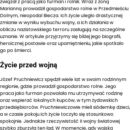
związał z pracą jako furman i rolnik. Wraz z żoną
Marianną prowadził gospodarstwo rolne w Przedmieściu
Dolnym, nieopodal Biecza. Ich życie uległo drastycznej
zmianie w wyniku wybuchu wojny, a ich działania w
obliczu nazistowskiego terroru zasługują na szczególne
uznanie. W artykule przyjrzymy się bliżej jego biografii,
heroicznej postawie oraz upamiętnieniu, jakie spotkało
go po śmierci.
Życie przed wojną
Józef Pruchniewicz spędził wiele lat w swoim rodzinnym
regionie, gdzie prowadził gospodarstwo rolne. Jego
praca jako furman pozwalała mu utrzymywać rodzinę
oraz wspierać lokalnych kupców, w tym żydowskich
przedsiębiorców. Pruchniewiczowie mieli siódemkę dzieci,
a w czasie pokoju ich życie toczyło się stosunkowo
spokojnie. Jednakże rzeczywistość II wojny światowej
szybko zburzyła ten ład. W momencie, gdy wojska