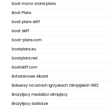
boat motor stand plans
Boat Plans
boat plans skiff
boat skiff
boat-plans.com
boatplans.eu
boatplans.net
boatskiff.com
Bohaterowie Albanii
Bokserzy na Letnich Igrzyskach Olimpijskich 1992
Brazylijscy medaliści olimpijscy
Brazylijscy siatkarze