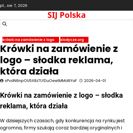
Skip
pt., sie 7, 2026
to
SIJ Polska
content
krówki na zamówienie z logo
slodycze.org
Krówki na zamówienie z
logo – słodka reklama,
która działa
sPvdN6npOU5X8z7LYDuOeetMMd6YaF
2026-04-01
Krówki na zamówienie z logo – słodka
reklama, która działa
W dzisiejszych czasach, gdy konkurencja na rynku jest
ogromna, firmy szukają coraz bardziej oryginalnych i