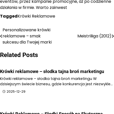
eventów, przez kampanie promocyjne, aż po codzienne
działania w firmie. Warto zainwest
Tagged
Krówki Reklamowe
Personalizowane krówki
Nawigacja
reklamowe – smak
Meistriliiga (2012)
wpisu
sukcesu dla Twojej marki
Related Posts
Krówki reklamowe – słodka tajna broń marketingu
Krówki reklamowe – słodka tajna broń marketingu W
dzisiejszym świecie biznesu, gdzie konkurencja jest niezwykle…
2025-12-29
Krówki Reklamowe – Słodki Sposób na Skuteczną