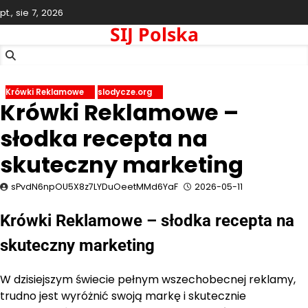
Skip
pt., sie 7, 2026
to
SIJ Polska
content
Krówki Reklamowe
slodycze.org
Krówki Reklamowe –
słodka recepta na
skuteczny marketing
sPvdN6npOU5X8z7LYDuOeetMMd6YaF
2026-05-11
Krówki Reklamowe – słodka recepta na
skuteczny marketing
W dzisiejszym świecie pełnym wszechobecnej reklamy,
trudno jest wyróżnić swoją markę i skutecznie