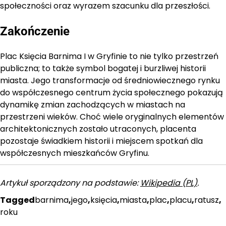
społeczności oraz wyrazem szacunku dla przeszłości.
Zakończenie
Plac Księcia Barnima I w Gryfinie to nie tylko przestrzeń
publiczna; to także symbol bogatej i burzliwej historii
miasta. Jego transformacje od średniowiecznego rynku
do współczesnego centrum życia społecznego pokazują
dynamikę zmian zachodzących w miastach na
przestrzeni wieków. Choć wiele oryginalnych elementów
architektonicznych zostało utraconych, placenta
pozostaje świadkiem historii i miejscem spotkań dla
współczesnych mieszkańców Gryfinu.
Artykuł sporządzony na podstawie:
Wikipedia (PL)
.
Tagged
barnima
,
jego
,
księcia
,
miasta
,
plac
,
placu
,
ratusz
,
roku