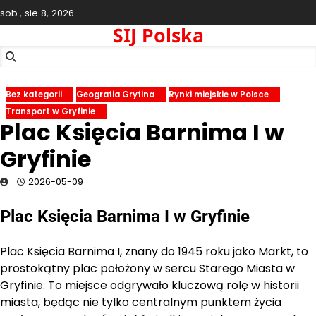
Skip
sob., sie 8, 2026
to
SIJ Polska
content
Bez kategorii
Geografia Gryfina
Rynki miejskie w Polsce
Transport w Gryfinie
Plac Księcia Barnima I w
Gryfinie
2026-05-09
Plac Księcia Barnima I w Gryfinie
Plac Księcia Barnima I, znany do 1945 roku jako Markt, to
prostokątny plac położony w sercu Starego Miasta w
Gryfinie. To miejsce odgrywało kluczową rolę w historii
miasta, będąc nie tylko centralnym punktem życia