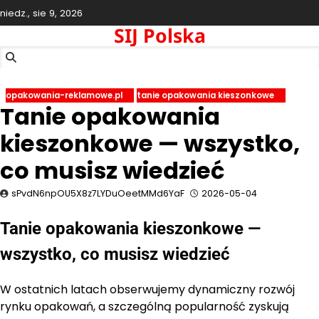
Skip
niedz., sie 9, 2026
to
SIJ Polska
content
opakowania-reklamowe.pl
tanie opakowania kieszonkowe
Tanie opakowania
kieszonkowe — wszystko,
co musisz wiedzieć
sPvdN6npOU5X8z7LYDuOeetMMd6YaF
2026-05-04
Tanie opakowania kieszonkowe —
wszystko, co musisz wiedzieć
W ostatnich latach obserwujemy dynamiczny rozwój
rynku opakowań, a szczególną popularność zyskują