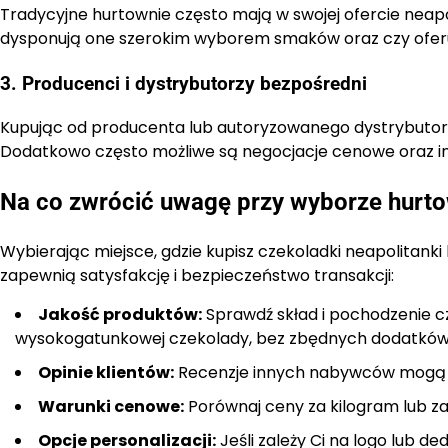
Tradycyjne hurtownie często mają w swojej ofercie neap
dysponują one szerokim wyborem smaków oraz czy oferuj
3. Producenci i dystrybutorzy bezpośredni
Kupując od producenta lub autoryzowanego dystrybutora
Dodatkowo często możliwe są negocjacje cenowe oraz i
Na co zwrócić uwagę przy wyborze hurto
Wybierając miejsce, gdzie kupisz czekoladki neapolitanki 
zapewnią satysfakcję i bezpieczeństwo transakcji:
Jakość produktów:
Sprawdź skład i pochodzenie c
wysokogatunkowej czekolady, bez zbędnych dodatków
Opinie klientów:
Recenzje innych nabywców mogą wie
Warunki cenowe:
Porównaj ceny za kilogram lub za
Opcje personalizacji:
Jeśli zależy Ci na logo lub d