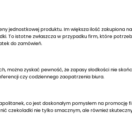
y jednostkowej produktu. Im większa ilość zakupiona na 
adki. To istotne zwłaszcza w przypadku firm, które potrze
datek do zamówień.
ch, można zyskać pewność, że zapasy słodkości nie skońc
ferencji czy codziennego zaopatrzenia biura.
eapolitanek, co jest doskonałym pomysłem na promocję f
nić czekoladki nie tylko smacznym, ale również skutecz