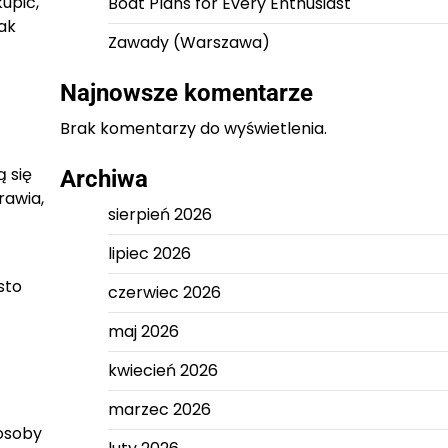
kupić,
Boat Plans for Every Enthusiast
ak
Zawady (Warszawa)
Najnowsze komentarze
Brak komentarzy do wyświetlenia.
ą się
Archiwa
rawia,
sierpień 2026
lipiec 2026
sto
czerwiec 2026
maj 2026
kwiecień 2026
marzec 2026
 osoby