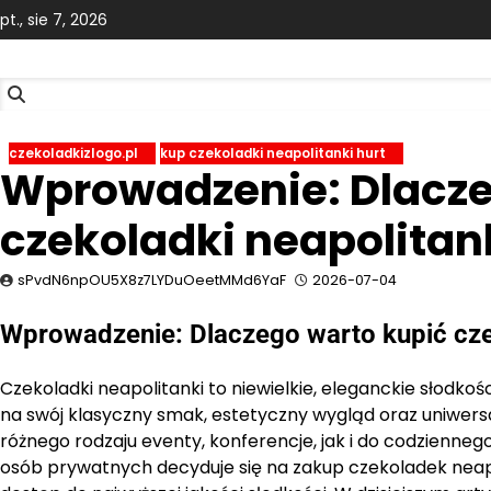
Skip
pt., sie 7, 2026
to
content
czekoladkizlogo.pl
kup czekoladki neapolitanki hurt
Wprowadzenie: Dlacze
czekoladki neapolitank
sPvdN6npOU5X8z7LYDuOeetMMd6YaF
2026-07-04
Wprowadzenie: Dlaczego warto kupić czek
Czekoladki neapolitanki to niewielkie, eleganckie słodkoś
na swój klasyczny smak, estetyczny wygląd oraz uniwer
różnego rodzaju eventy, konferencje, jak i do codziennego
osób prywatnych decyduje się na zakup czekoladek neapol