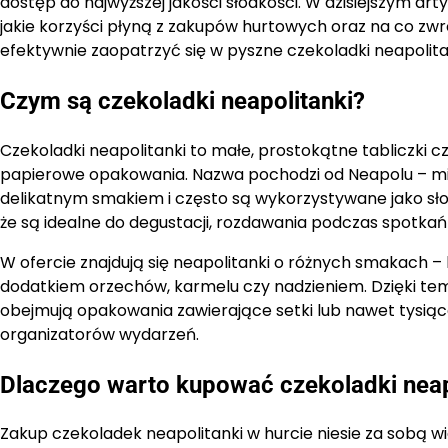
dostęp do najwyższej jakości słodkości. W dzisiejszym art
jakie korzyści płyną z zakupów hurtowych oraz na co zwró
efektywnie zaopatrzyć się w pyszne czekoladki neapolitank
Czym są czekoladki neapolitanki?
Czekoladki neapolitanki to małe, prostokątne tabliczki 
papierowe opakowania. Nazwa pochodzi od Neapolu – miasta
delikatnym smakiem i często są wykorzystywane jako słod
że są idealne do degustacji, rozdawania podczas spotkań
W ofercie znajdują się neapolitanki o różnych smakach –
dodatkiem orzechów, karmelu czy nadzieniem. Dzięki tem
obejmują opakowania zawierające setki lub nawet tysiące
organizatorów wydarzeń.
Dlaczego warto kupować czekoladki neap
Zakup czekoladek neapolitanki w hurcie niesie za sobą wi