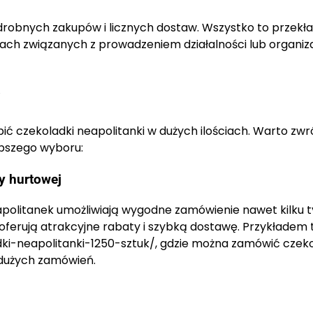
drobnych zakupów i licznych dostaw. Wszystko to przekła
iach związanych z prowadzeniem działalności lub organiz
?
ić czekoladki neapolitanki w dużych ilościach. Warto zwr
epszego wyboru:
ży hurtowej
apolitanek umożliwiają wygodne zamówienie nawet kilku t
oferują atrakcyjne rabaty i szybką dostawę. Przykładem 
dki-neapolitanki-1250-sztuk/, gdzie można zamówić czeko
a dużych zamówień.