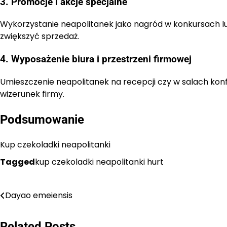
3. Promocje i akcje specjalne
Wykorzystanie neapolitanek jako nagród w konkursach l
zwiększyć sprzedaż.
4. Wyposażenie biura i przestrzeni firmowej
Umieszczenie neapolitanek na recepcji czy w salach kon
wizerunek firmy.
Podsumowanie
Kup czekoladki neapolitanki
Tagged
kup czekoladki neapolitanki hurt
Nawigacja
Dayao emeiensis
wpisu
Related Posts