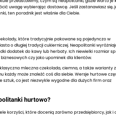
ykule przedstawimy, czym są neapolitanki, gdzie warto je 
cić uwagę wybierając dostawcę. Jeśli zastanawiasz się, j
i, ten poradnik jest właśnie dla Ciebie.
czekolady, które tradycyjnie pakowane są pojedynczo w
 o długiej tradycji cukierniczej. Neapolitanki wyróżniaj
ki dodatek do kawy lub herbaty. Ich niewielki rozmiar sp
 biznesowych czy jako upominek dla klientów.
 klasyczna mleczna czekolada, ciemna, a także warianty z
u każdy może znaleźć coś dla siebie. Wersje hurtowe czę
 sztuk, co jest niezwykle wygodne dla dużych firm oraz
olitanki hurtowo?
ele korzyści, które docenią zarówno przedsiębiorcy, jak i