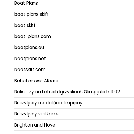
Boat Plans
boat plans skiff
boat skiff
boat-plans.com
boatplans.eu
boatplans.net
boatskiff.com
Bohaterowie Albanii
Bokserzy na Letnich Igrzyskach Olimpijskich 1992
Brazylijscy medaliści olimpijscy
Brazylijscy siatkarze
Brighton and Hove