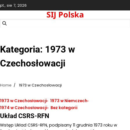
Skip
pt., sie 7, 2026
to
SIJ Polska
content
Kategoria:
1973 w
Czechosłowacji
Home
1973 w Czechosłowacji
1973 w Czechosłowacji
1973 w Niemczech
1974 w Czechosłowacji
Bez kategorii
Układ CSRS-RFN
Wstęp Układ CSRS-RFN, podpisany 11 grudnia 1973 roku w