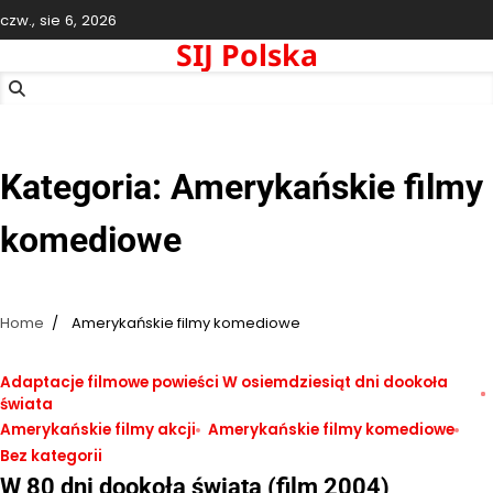
Skip
czw., sie 6, 2026
to
SIJ Polska
content
Kategoria:
Amerykańskie filmy
komediowe
Home
Amerykańskie filmy komediowe
Adaptacje filmowe powieści W osiemdziesiąt dni dookoła
świata
Amerykańskie filmy akcji
Amerykańskie filmy komediowe
Bez kategorii
W 80 dni dookoła świata (film 2004)