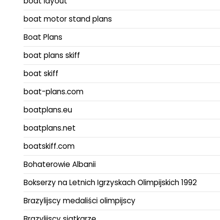
boat layout
boat motor stand plans
Boat Plans
boat plans skiff
boat skiff
boat-plans.com
boatplans.eu
boatplans.net
boatskiff.com
Bohaterowie Albanii
Bokserzy na Letnich Igrzyskach Olimpijskich 1992
Brazylijscy medaliści olimpijscy
Brazylijscy siatkarze