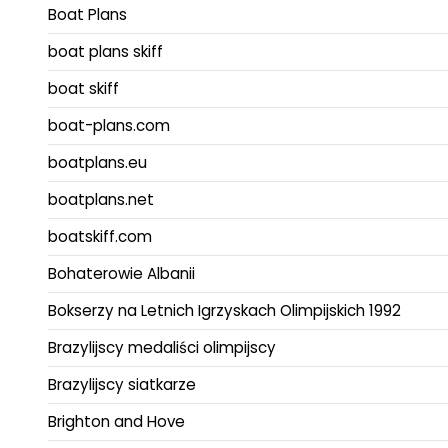
Boat Plans
boat plans skiff
boat skiff
boat-plans.com
boatplans.eu
boatplans.net
boatskiff.com
Bohaterowie Albanii
Bokserzy na Letnich Igrzyskach Olimpijskich 1992
Brazylijscy medaliści olimpijscy
Brazylijscy siatkarze
Brighton and Hove