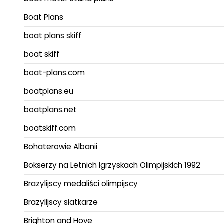
Boat Plans
boat plans skiff
boat skiff
boat-plans.com
boatplans.eu
boatplans.net
boatskiff.com
Bohaterowie Albanii
Bokserzy na Letnich Igrzyskach Olimpijskich 1992
Brazylijscy medaliści olimpijscy
Brazylijscy siatkarze
Brighton and Hove