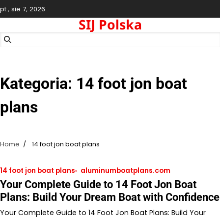
Skip
pt., sie 7, 2026
to
SIJ Polska
content
Kategoria:
14 foot jon boat
plans
Home
14 foot jon boat plans
14 foot jon boat plans
aluminumboatplans.com
Your Complete Guide to 14 Foot Jon Boat
Plans: Build Your Dream Boat with Confidence
Your Complete Guide to 14 Foot Jon Boat Plans: Build Your