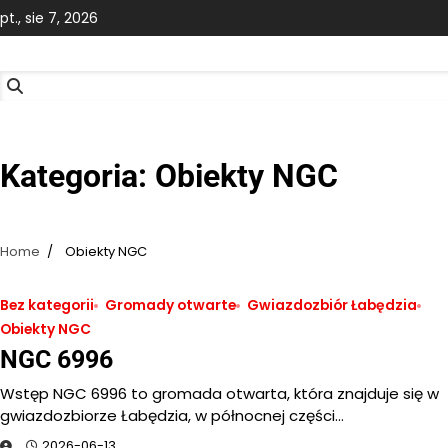
Skip
pt., sie 7, 2026
to
content
Kategoria:
Obiekty NGC
Home
Obiekty NGC
Bez kategorii
Gromady otwarte
Gwiazdozbiór Łabędzia
Obiekty NGC
NGC 6996
Wstęp NGC 6996 to gromada otwarta, która znajduje się w
gwiazdozbiorze Łabędzia, w północnej części…
2026-06-13