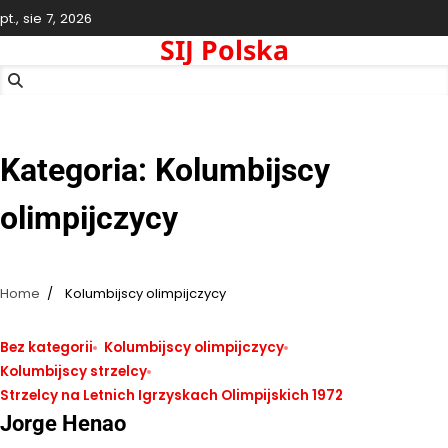
Skip
pt., sie 7, 2026
to
SIJ Polska
content
Kategoria:
Kolumbijscy
olimpijczycy
Home
Kolumbijscy olimpijczycy
Bez kategorii
Kolumbijscy olimpijczycy
Kolumbijscy strzelcy
Strzelcy na Letnich Igrzyskach Olimpijskich 1972
Jorge Henao