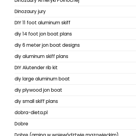
Dinozaury Ameryki Północnej
Dinozaury jury
DIY 11 foot aluminum skiff
diy 14 foot jon boat plans
diy 6 meter jon boat designs
diy aluminum skiff plans
DIY Alutender rib kit
diy large aluminum boat
diy plywood jon boat
diy small skiff plans
dobra-dieta.pl
Dobre
Dobre (gmina w województwie mazowieckim)