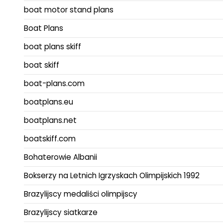
boat motor stand plans
Boat Plans
boat plans skiff
boat skiff
boat-plans.com
boatplans.eu
boatplans.net
boatskiff.com
Bohaterowie Albanii
Bokserzy na Letnich Igrzyskach Olimpijskich 1992
Brazylijscy medaliści olimpijscy
Brazylijscy siatkarze