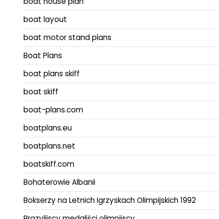
boat house plan
boat layout
boat motor stand plans
Boat Plans
boat plans skiff
boat skiff
boat-plans.com
boatplans.eu
boatplans.net
boatskiff.com
Bohaterowie Albanii
Bokserzy na Letnich Igrzyskach Olimpijskich 1992
Brazylijscy medaliści olimpijscy