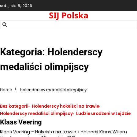
Skip
sob., sie 8, 2026
to
SIJ Polska
content
Kategoria:
Holenderscy
medaliści olimpijscy
Home
Holenderscy medaliści olimpijscy
Bez kategorii
Holenderscy hokeiści na trawie
Holenderscy medaliści olimpijscy
Ludzie urodzeni w Lejdzie
Klaas Veering
Klaas Veering – Hokeista na trawie z Holandii Klaas Willem