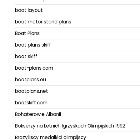
boat layout
boat motor stand plans
Boat Plans
boat plans skiff
boat skiff
boat-plans.com
boatplans.eu
boatplans.net
boatskiff.com
Bohaterowie Albanii
Bokserzy na Letnich Igrzyskach Olimpijskich 1992
Brazylijscy medaliści olimpijscy