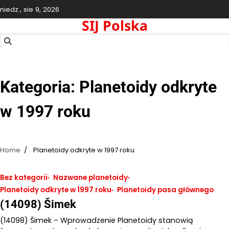
Skip
niedz., sie 9, 2026
to
SIJ Polska
content
Kategoria:
Planetoidy odkryte
w 1997 roku
Home
Planetoidy odkryte w 1997 roku
Bez kategorii
Nazwane planetoidy
Planetoidy odkryte w 1997 roku
Planetoidy pasa głównego
(14098) Šimek
(14098) Šimek – Wprowadzenie Planetoidy stanowią