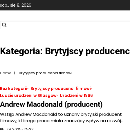
Skip
sob., sie 8, 2026
to
content
Kategoria:
Brytyjscy producenc
Home
Brytyjscy producenci filmowi
Bez kategorii
Brytyjscy producenci filmowi
Ludzie urodzeni w Glasgow
Urodzeni w 1966
Andrew Macdonald (producent)
Wstęp Andrew Macdonald to uznany brytyjski producent
filmowy, którego praca miała znaczący wpływ na rozwój…
2025-12-22