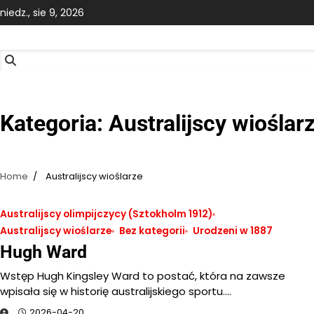
Skip
niedz., sie 9, 2026
to
content
Kategoria:
Australijscy wioślar
Home
Australijscy wioślarze
Australijscy olimpijczycy (Sztokholm 1912)
Australijscy wioślarze
Bez kategorii
Urodzeni w 1887
Hugh Ward
Wstęp Hugh Kingsley Ward to postać, która na zawsze
wpisała się w historię australijskiego sportu.…
2026-04-20