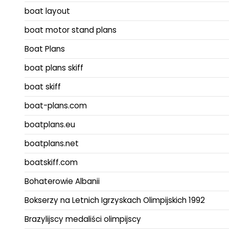
boat layout
boat motor stand plans
Boat Plans
boat plans skiff
boat skiff
boat-plans.com
boatplans.eu
boatplans.net
boatskiff.com
Bohaterowie Albanii
Bokserzy na Letnich Igrzyskach Olimpijskich 1992
Brazylijscy medaliści olimpijscy