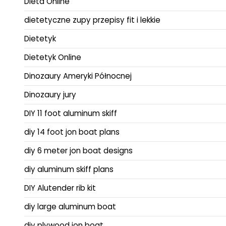
Dieta Online
dietetyczne zupy przepisy fit i lekkie
Dietetyk
Dietetyk Online
Dinozaury Ameryki Północnej
Dinozaury jury
DIY 11 foot aluminum skiff
diy 14 foot jon boat plans
diy 6 meter jon boat designs
diy aluminum skiff plans
DIY Alutender rib kit
diy large aluminum boat
diy plywood jon boat