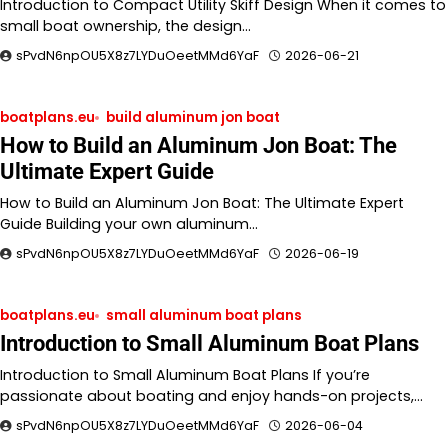
Introduction to Compact Utility Skiff Design When it comes to
small boat ownership, the design…
sPvdN6npOU5X8z7LYDuOeetMMd6YaF
2026-06-21
boatplans.eu
build aluminum jon boat
How to Build an Aluminum Jon Boat: The
Ultimate Expert Guide
How to Build an Aluminum Jon Boat: The Ultimate Expert
Guide Building your own aluminum…
sPvdN6npOU5X8z7LYDuOeetMMd6YaF
2026-06-19
boatplans.eu
small aluminum boat plans
Introduction to Small Aluminum Boat Plans
Introduction to Small Aluminum Boat Plans If you’re
passionate about boating and enjoy hands-on projects,…
sPvdN6npOU5X8z7LYDuOeetMMd6YaF
2026-06-04