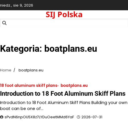
Skip
niedz., sie 9, 2026
to
SIJ Polska
content
Kategoria:
boatplans.eu
Home
boatplans.eu
18 foot aluminum skiff plans
boatplans.eu
Introduction to 18 Foot Aluminum Skiff Plans
Introduction to 18 Foot Aluminum Skiff Plans Building your own
boat can be one of…
sPvdN6npOU5X8z7LYDuOeetMMd6YaF
2026-07-31