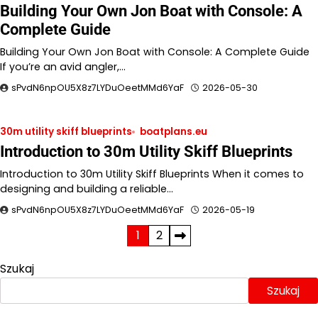
Building Your Own Jon Boat with Console: A
Complete Guide
Building Your Own Jon Boat with Console: A Complete Guide
If you’re an avid angler,…
sPvdN6npOU5X8z7LYDuOeetMMd6YaF
2026-05-30
30m utility skiff blueprints
boatplans.eu
Introduction to 30m Utility Skiff Blueprints
Introduction to 30m Utility Skiff Blueprints When it comes to
designing and building a reliable…
sPvdN6npOU5X8z7LYDuOeetMMd6YaF
2026-05-19
Stronicowanie
1
2
wpisów
Szukaj
Szukaj