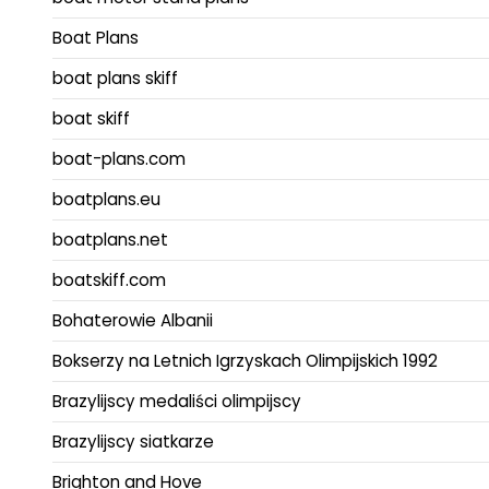
Boat Plans
boat plans skiff
boat skiff
boat-plans.com
boatplans.eu
boatplans.net
boatskiff.com
Bohaterowie Albanii
Bokserzy na Letnich Igrzyskach Olimpijskich 1992
Brazylijscy medaliści olimpijscy
Brazylijscy siatkarze
Brighton and Hove