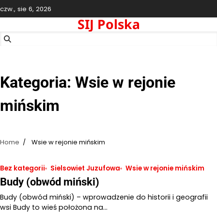
Skip
czw., sie 6, 2026
to
SIJ Polska
content
Kategoria:
Wsie w rejonie
mińskim
Home
Wsie w rejonie mińskim
Bez kategorii
Sielsowiet Juzufowa
Wsie w rejonie mińskim
Budy (obwód miński)
Budy (obwód miński) – wprowadzenie do historii i geografii
wsi Budy to wieś położona na…