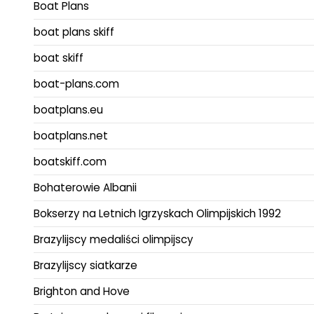
Boat Plans
boat plans skiff
boat skiff
boat-plans.com
boatplans.eu
boatplans.net
boatskiff.com
Bohaterowie Albanii
Bokserzy na Letnich Igrzyskach Olimpijskich 1992
Brazylijscy medaliści olimpijscy
Brazylijscy siatkarze
Brighton and Hove