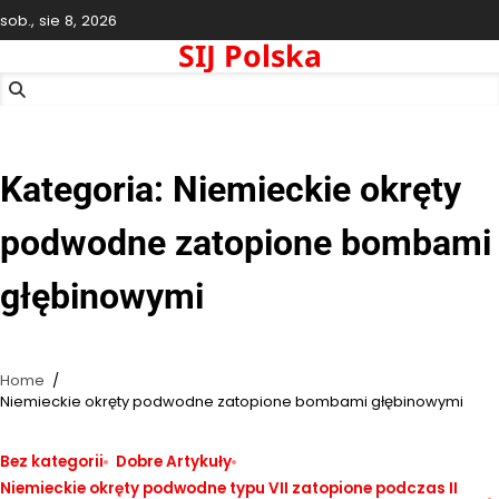
Skip
sob., sie 8, 2026
to
SIJ Polska
content
Kategoria:
Niemieckie okręty
podwodne zatopione bombami
głębinowymi
Home
Niemieckie okręty podwodne zatopione bombami głębinowymi
Bez kategorii
Dobre Artykuły
Niemieckie okręty podwodne typu VII zatopione podczas II