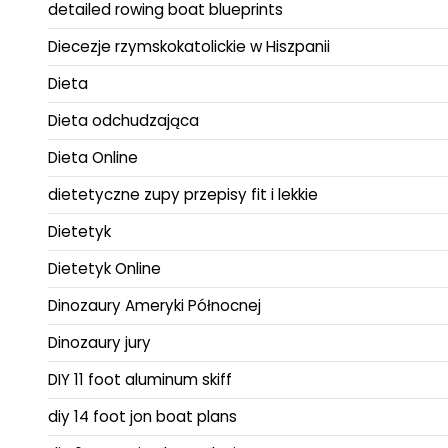
detailed rowing boat blueprints
Diecezje rzymskokatolickie w Hiszpanii
Dieta
Dieta odchudzająca
Dieta Online
dietetyczne zupy przepisy fit i lekkie
Dietetyk
Dietetyk Online
Dinozaury Ameryki Północnej
Dinozaury jury
DIY 11 foot aluminum skiff
diy 14 foot jon boat plans