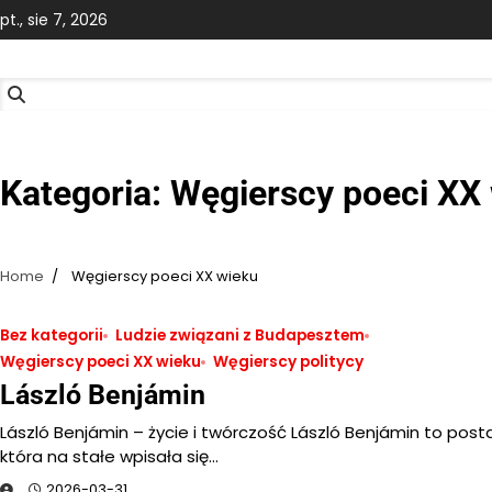
Skip
pt., sie 7, 2026
to
content
Kategoria:
Węgierscy poeci XX
Home
Węgierscy poeci XX wieku
Bez kategorii
Ludzie związani z Budapesztem
Węgierscy poeci XX wieku
Węgierscy politycy
László Benjámin
László Benjámin – życie i twórczość László Benjámin to post
która na stałe wpisała się…
2026-03-31