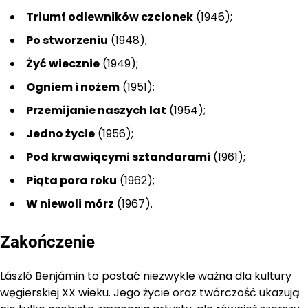
Triumf odlewników czcionek
(1946);
Po stworzeniu
(1948);
Żyć wiecznie
(1949);
Ogniem i nożem
(1951);
Przemijanie naszych lat
(1954);
Jedno życie
(1956);
Pod krwawiącymi sztandarami
(1961);
Piąta pora roku
(1962);
W niewoli mórz
(1967).
Zakończenie
László Benjámin to postać niezwykle ważna dla kultury
węgierskiej XX wieku. Jego życie oraz twórczość ukazują