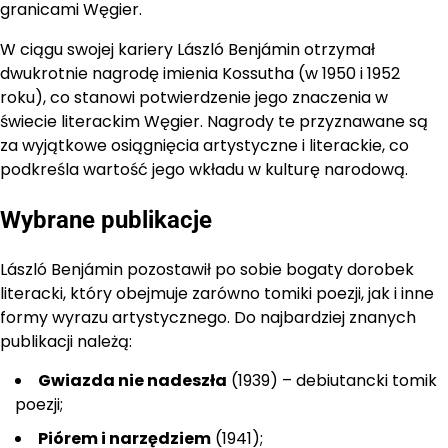
granicami Węgier.
W ciągu swojej kariery László Benjámin otrzymał
dwukrotnie nagrodę imienia Kossutha (w 1950 i 1952
roku), co stanowi potwierdzenie jego znaczenia w
świecie literackim Węgier. Nagrody te przyznawane są
za wyjątkowe osiągnięcia artystyczne i literackie, co
podkreśla wartość jego wkładu w kulturę narodową.
Wybrane publikacje
László Benjámin pozostawił po sobie bogaty dorobek
literacki, który obejmuje zarówno tomiki poezji, jak i inne
formy wyrazu artystycznego. Do najbardziej znanych
publikacji należą:
Gwiazda nie nadeszła
(1939) – debiutancki tomik
poezji;
Piórem i narzędziem
(1941);