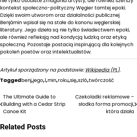
nie tylko osobiste zmagania artysty, ale również szerszy
kontekst społeczno-polityczny Węgier tamtej epoki.
Dzięki swoim utworom oraz działalności publicznej
Benjámin wpisał się na stałe do kanonu węgierskiej
literatury. Jego dzieła są nie tylko świadectwem epoki,
ale również refleksją nad kondycją ludzką oraz etyką
społeczną. Pozostaje postacią inspirującą dla kolejnych
pokoleń poetów oraz intelektualistów.
Artykuł sporządzony na podstawie:
Wikipedia (PL)
.
Tagged
benj
,
jego
,
l
,
min
,
roku
,
się
,
szló
,
twórczość
The Ultimate Guide to
Czekoladki reklamowe –
Nawigacja
Building with a Cedar Strip
słodka forma promocji,
wpisu
Canoe Kit
która działa
Related Posts