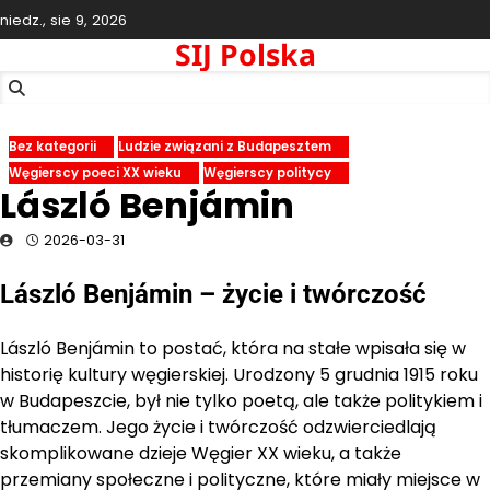
Skip
niedz., sie 9, 2026
to
SIJ Polska
content
Bez kategorii
Ludzie związani z Budapesztem
Węgierscy poeci XX wieku
Węgierscy politycy
László Benjámin
2026-03-31
László Benjámin – życie i twórczość
László Benjámin to postać, która na stałe wpisała się w
historię kultury węgierskiej. Urodzony 5 grudnia 1915 roku
w Budapeszcie, był nie tylko poetą, ale także politykiem i
tłumaczem. Jego życie i twórczość odzwierciedlają
skomplikowane dzieje Węgier XX wieku, a także
przemiany społeczne i polityczne, które miały miejsce w