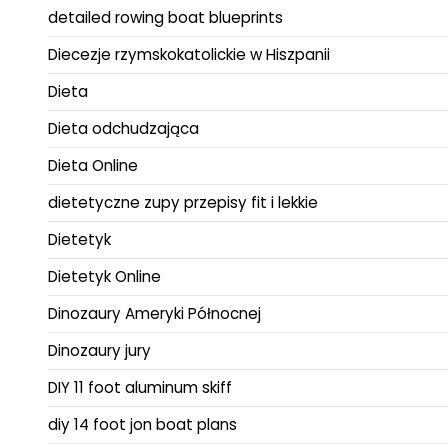
detailed rowing boat blueprints
Diecezje rzymskokatolickie w Hiszpanii
Dieta
Dieta odchudzająca
Dieta Online
dietetyczne zupy przepisy fit i lekkie
Dietetyk
Dietetyk Online
Dinozaury Ameryki Północnej
Dinozaury jury
DIY 11 foot aluminum skiff
diy 14 foot jon boat plans