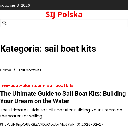
Skip
sob., sie 8, 2026
to
SIJ Polska
content
Kategoria:
sail boat kits
Home
sail boat kits
free-boat-plans.com
sail boat kits
The Ultimate Guide to Sail Boat Kits: Building
Your Dream on the Water
The Ultimate Guide to Sail Boat Kits: Building Your Dream on
the Water For sailing…
sPvdN6npOU5X8z7LYDuOeetMMd6YaF
2026-02-27