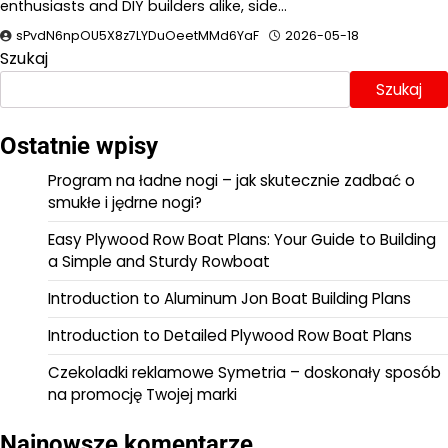
enthusiasts and DIY builders alike, side…
sPvdN6npOU5X8z7LYDuOeetMMd6YaF
2026-05-18
Szukaj
Szukaj
Ostatnie wpisy
Program na ładne nogi – jak skutecznie zadbać o
smukłe i jędrne nogi?
Easy Plywood Row Boat Plans: Your Guide to Building
a Simple and Sturdy Rowboat
Introduction to Aluminum Jon Boat Building Plans
Introduction to Detailed Plywood Row Boat Plans
Czekoladki reklamowe Symetria – doskonały sposób
na promocję Twojej marki
Najnowsze komentarze