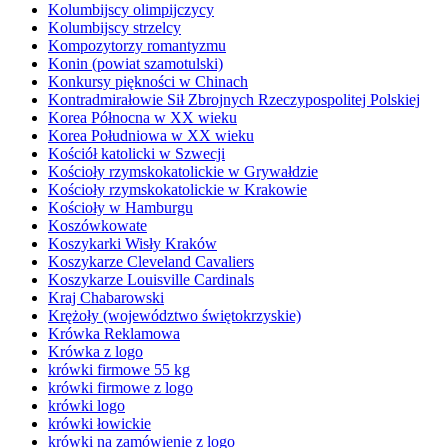
Kolumbijscy olimpijczycy
Kolumbijscy strzelcy
Kompozytorzy romantyzmu
Konin (powiat szamotulski)
Konkursy piękności w Chinach
Kontradmirałowie Sił Zbrojnych Rzeczypospolitej Polskiej
Korea Północna w XX wieku
Korea Południowa w XX wieku
Kościół katolicki w Szwecji
Kościoły rzymskokatolickie w Grywałdzie
Kościoły rzymskokatolickie w Krakowie
Kościoły w Hamburgu
Koszówkowate
Koszykarki Wisły Kraków
Koszykarze Cleveland Cavaliers
Koszykarze Louisville Cardinals
Kraj Chabarowski
Krężoły (województwo świętokrzyskie)
Krówka Reklamowa
Krówka z logo
krówki firmowe 55 kg
krówki firmowe z logo
krówki logo
krówki łowickie
krówki na zamówienie z logo