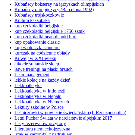
Kubańscy bokserzy na igrzyskach olimpijskich
Kubańscy olimpijczycy (Barcelona 1992)
Kubańscy trójskoczkowie
Kultura kaszubska
kup czekoladki belgijskie
kup czekoladki belgijskie 1750 sztuk
kup czekoladki neapolitanki hurt
kup opakowanie classic
kup wiatraczki standard
kurczak na codzienne obiady
Kuwejt w XXI wieku
łakocie sultanskie sklep
łatwe treningi na płaski brzuch
Lean management
lekkie kolacje na każdy dzień
Lekkoatletyka
Lekkoatletyka w Indonezji
Lekkoatletyka w Nepalu
Lekkoatletyka w Niemczech
Lektury szkolne w Polsce
Leśniczówki w powiecie święciańskim (II Rzeczpospolita)
Letni Puchar Świata w narciarstwie alpejskim 2017
Listy rezerwatów przyrody
Literatura niemieckojęzyczna
lizak w kartoniku z nadrukiem