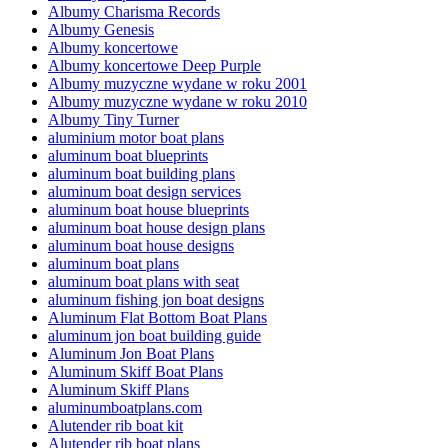
Albumy Charisma Records
Albumy Genesis
Albumy koncertowe
Albumy koncertowe Deep Purple
Albumy muzyczne wydane w roku 2001
Albumy muzyczne wydane w roku 2010
Albumy Tiny Turner
aluminium motor boat plans
aluminum boat blueprints
aluminum boat building plans
aluminum boat design services
aluminum boat house blueprints
aluminum boat house design plans
aluminum boat house designs
aluminum boat plans
aluminum boat plans with seat
aluminum fishing jon boat designs
Aluminum Flat Bottom Boat Plans
aluminum jon boat building guide
Aluminum Jon Boat Plans
Aluminum Skiff Boat Plans
Aluminum Skiff Plans
aluminumboatplans.com
Alutender rib boat kit
Alutender rib boat plans