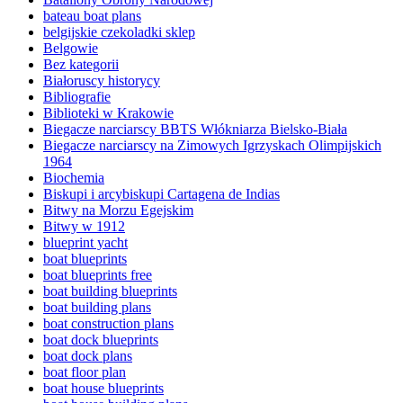
bateau boat plans
belgijskie czekoladki sklep
Belgowie
Bez kategorii
Białoruscy historycy
Bibliografie
Biblioteki w Krakowie
Biegacze narciarscy BBTS Włókniarza Bielsko-Biała
Biegacze narciarscy na Zimowych Igrzyskach Olimpijskich
1964
Biochemia
Biskupi i arcybiskupi Cartagena de Indias
Bitwy na Morzu Egejskim
Bitwy w 1912
blueprint yacht
boat blueprints
boat blueprints free
boat building blueprints
boat building plans
boat construction plans
boat dock blueprints
boat dock plans
boat floor plan
boat house blueprints