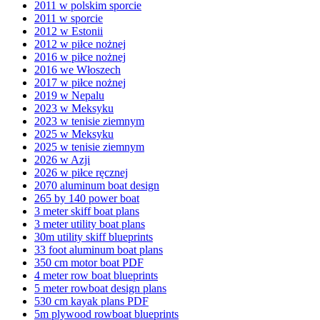
2011 w polskim sporcie
2011 w sporcie
2012 w Estonii
2012 w piłce nożnej
2016 w piłce nożnej
2016 we Włoszech
2017 w piłce nożnej
2019 w Nepalu
2023 w Meksyku
2023 w tenisie ziemnym
2025 w Meksyku
2025 w tenisie ziemnym
2026 w Azji
2026 w piłce ręcznej
2070 aluminum boat design
265 by 140 power boat
3 meter skiff boat plans
3 meter utility boat plans
30m utility skiff blueprints
33 foot aluminum boat plans
350 cm motor boat PDF
4 meter row boat blueprints
5 meter rowboat design plans
530 cm kayak plans PDF
5m plywood rowboat blueprints