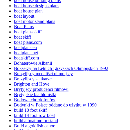
boat house building plans
boat house designs plans
boat house plan
boat layout
boat motor stand plans
Boat Plans
boat plans skiff
boat skiff
boat-plans.com
boatplans.eu
boatplans.net
boatskiff.com
Bohaterowie Albanii
Bokserzy na Letnich Igrzyskach Olimpijskich 1992
Brazylijscy medaliści olimpijscy
Brazylijscy siatkarze
Brighton and Hove
Brytyjscy producenci filmowi
Brytyjskie biathlonistki
Budowa chordofonów
Budynki w Polsce oddane do użytku w 1990
build 10 foot skiff
build 14 foot row boat
build a boat motor stand
Build a goldfish canoe