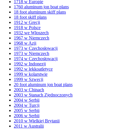
1718 w Europie
1760 aluminum jon boat plans
18 foot aluminum skiff plans
18 foot skiff plans
1912 w Grecji
1918 w Polsce
1932 we Włoszech
1967 w Niemczech
1968 w Azji
1973 w Czechosłowacji
1973 w Niemczech
1974 w Czechosłowacji
1992 w Indonezji
1992 w lekkoatletyce
1999 w kolarstwie
1999 w Szwecji
20 foot aluminum jon boat plans
2003 w Chinach
2003 w Stanach Zjednoczonych
2004 w Serbii
2004 w Turcji
2005 w Serbii
2006 w Serbii
2010 w Wielkiej Brytanii
2011 w Australii