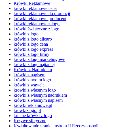
Krówki Reklamowe
krówki reklamowe cena
krowki reklamowe do promocji
krówki reklamowe producent
krówki reklamowe z logo
krówki świąteczne z logo
krówki z logo
krówki z logo allegro
krówki z logo cena
krówki z logo express
krówki z logo firmy
krówki z logo marketingowe
krówki z logo najtaniej
Krówki z Nadrukiem
krówki z napisem
krówki z twoim logo
krówki z wawela
krowki z wlasnym logo
krowki z wlasnym nadrukiem
krówki z własnym napisem
krowki-reklamowe.pl
krowkizlogo.pl
kruche krówki z logo
Krzywe sferyczne
Kształtowanie granic i ustroju II Rzeczypospolitej