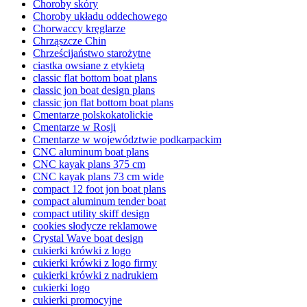
Choroby skóry
Choroby układu oddechowego
Chorwaccy kręglarze
Chrząszcze Chin
Chrześcijaństwo starożytne
ciastka owsiane z etykietą
classic flat bottom boat plans
classic jon boat design plans
classic jon flat bottom boat plans
Cmentarze polskokatolickie
Cmentarze w Rosji
Cmentarze w województwie podkarpackim
CNC aluminum boat plans
CNC kayak plans 375 cm
CNC kayak plans 73 cm wide
compact 12 foot jon boat plans
compact aluminum tender boat
compact utility skiff design
cookies słodycze reklamowe
Crystal Wave boat design
cukierki krówki z logo
cukierki krówki z logo firmy
cukierki krówki z nadrukiem
cukierki logo
cukierki promocyjne