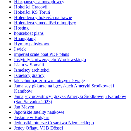
Hiszpańscy samorządowcy
Hokeiści Cracovii
Hokeiści KS Toruń
Holenderscy hokeiści na trawie
Holenderscy medaliści olimpijscy
Hosting
houseboat plans
Huanggang
Hymny państwowe
I wiek
imperial scale boat PDF plans
Instytuty Uniwersytetu Wrocławskiego
Islam w Somalii
Izraelscy architekci
Izraelscy graficy
jak schudnąć zdrowo i utrzymać wagę
Jamajscy piłkarze na igrzyskach Ameryki Środkowej i
Karaibów
Jamajscy uczestnicy igrzysk Ameryki Środkowej i Karaibów
(San Salvador 2023)
Jan Mayen
Japońskie satelity naukowe
Jaskinie w Bułgarii
Jednostki lotnicze Cesarstwa Niemieckiego
Jeńcy Oflagu VI B Dössel