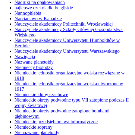
Nadruki na opakowaniach
najlepsze czekoladki belgijskie
Nannophlebia
Narciarstwo w Kanadzie
Nauczyciele akademiccy Politechniki Wrocławskiej
Nauczyciele akademiccy Szkoły Głównej Gospodarstwa
Wiejskiego
Nauczyciele akademiccy Uniwersytetu Humboldtów w
Berlinie
Nauczyciele akademiccy Uniwersytetu Warszawskiego
Nawigacja
Nazwane planetoidy
Niemieccy biolodzy
Niemieckie jednostki organizacyjne wojska rozwiązane w
1918
Niemieckie jednostki organizacyjne wojska utworzone w
1917
Niemieckie kluby szachowe
Niemieckie okręty podwodne typu VII zatopione podczas II
wojny światowej
Niemieckie okręty podwodne zatopione bombami
głębinowymi
Niemieckie przedsiębiorstwa informatyczne
Niemieckie soprany
Nienazwane planetoidy