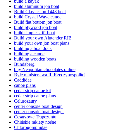
build a kayak
build aluminum jon boat
Build Classic Jon 1448 boat
build Crystal Wave canoe
Build flat bottom jon boat
build plywood jon boat
build simple skiff boat
Build your own Alutender RIB
build your own jon boat plans
building a boat dock
building a canoe
building wooden boats
Bundaberg
buy Neapolitan chocolates online
Byłe ministerstwa III Rzeczypospolitej
Caddidae
canoe plans
cedar strip canoe kit
cedar strip canoe plans
Celurozaury
center console boat design
center console boat designs
Cesarzowe Trapezuntu
Chińskie rakiety nośne
Chlorogomphidae