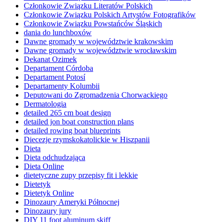
Członkowie Związku Literatów Polskich
Członkowie Związku Polskich Artystów Fotografików
Członkowie Związku Powstańców Śląskich
dania do lunchboxów
Dawne gromady w województwie krakowskim
Dawne gromady w województwie wrocławskim
Dekanat Ozimek
Departament Córdoba
Departament Potosí
Departamenty Kolumbii
Deputowani do Zgromadzenia Chorwackiego
Dermatologia
detailed 265 cm boat design
detailed jon boat construction plans
detailed rowing boat blueprints
Diecezje rzymskokatolickie w Hiszpanii
Dieta
Dieta odchudzająca
Dieta Online
dietetyczne zupy przepisy fit i lekkie
Dietetyk
Dietetyk Online
Dinozaury Ameryki Północnej
Dinozaury jury
DIY 11 foot aluminum skiff