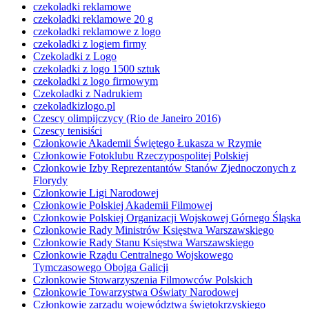
czekoladki reklamowe
czekoladki reklamowe 20 g
czekoladki reklamowe z logo
czekoladki z logiem firmy
Czekoladki z Logo
czekoladki z logo 1500 sztuk
czekoladki z logo firmowym
Czekoladki z Nadrukiem
czekoladkizlogo.pl
Czescy olimpijczycy (Rio de Janeiro 2016)
Czescy tenisiści
Członkowie Akademii Świętego Łukasza w Rzymie
Członkowie Fotoklubu Rzeczypospolitej Polskiej
Członkowie Izby Reprezentantów Stanów Zjednoczonych z
Florydy
Członkowie Ligi Narodowej
Członkowie Polskiej Akademii Filmowej
Członkowie Polskiej Organizacji Wojskowej Górnego Śląska
Członkowie Rady Ministrów Księstwa Warszawskiego
Członkowie Rady Stanu Księstwa Warszawskiego
Członkowie Rządu Centralnego Wojskowego
Tymczasowego Obojga Galicji
Członkowie Stowarzyszenia Filmowców Polskich
Członkowie Towarzystwa Oświaty Narodowej
Członkowie zarządu województwa świętokrzyskiego