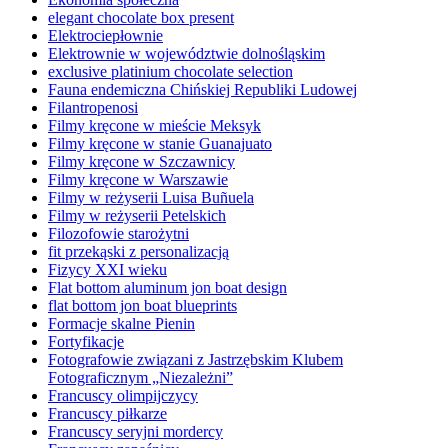
elegant chocolate box present
Elektrociepłownie
Elektrownie w województwie dolnośląskim
exclusive platinium chocolate selection
Fauna endemiczna Chińskiej Republiki Ludowej
Filantropenosi
Filmy kręcone w mieście Meksyk
Filmy kręcone w stanie Guanajuato
Filmy kręcone w Szczawnicy
Filmy kręcone w Warszawie
Filmy w reżyserii Luisa Buñuela
Filmy w reżyserii Petelskich
Filozofowie starożytni
fit przekąski z personalizacją
Fizycy XXI wieku
Flat bottom aluminum jon boat design
flat bottom jon boat blueprints
Formacje skalne Pienin
Fortyfikacje
Fotografowie związani z Jastrzębskim Klubem
Fotograficznym „Niezależni”
Francuscy olimpijczycy
Francuscy piłkarze
Francuscy seryjni mordercy