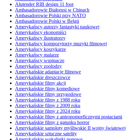
Alutender RIB design 11 foot
Ambasadorowie Białorusi w Chinach
Ambasadorowie Polski przy NATO
Ambasadorowie Polski w Belgii
Amerykańscy autorzy fantastyki naukowej
Amerykańscy ekonomiści
Amerykańscy ilustratorzy
Amerykańscy kompozytorzy muzyki filmowej
Amerykańscy koszykarze
Amerykańscy malarze
Amerykańscy wspinacze
Amerykańscy zoolodzy
Amerykańskie adaptacje filmowe
Amerykańskie dreszczowce
Amerykańskie filmy akcji
Amerykańskie filmy komediowe
Amerykańskie filmy przygodowe
Amerykańskie filmy z 1988 roku
Amerykańskie filmy z 2009 roku
Amerykańskie filmy z 2024 roku
Amerykańskie filmy z antropomorficznymi postaciami
Amerykańskie filmy z gatunku horror
Amerykańskie samoloty myśliwskie II wojny światowej
Amerykańskie sztuczne satelity
Amerykańskie wokalistki popowe