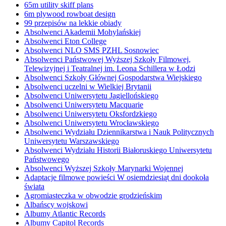
65m utility skiff plans
6m plywood rowboat design
99 przepisów na lekkie obiady
Absolwenci Akademii Mohylańskiej
Absolwenci Eton College
Absolwenci NLO SMS PZHL Sosnowiec
Absolwenci Państwowej Wyższej Szkoły Filmowej,
Telewizyjnej i Teatralnej im. Leona Schillera w Łodzi
Absolwenci Szkoły Głównej Gospodarstwa Wiejskiego
Absolwenci uczelni w Wielkiej Brytanii
Absolwenci Uniwersytetu Jagiellońskiego
Absolwenci Uniwersytetu Macquarie
Absolwenci Uniwersytetu Oksfordzkiego
Absolwenci Uniwersytetu Wrocławskiego
Absolwenci Wydziału Dziennikarstwa i Nauk Politycznych
Uniwersytetu Warszawskiego
Absolwenci Wydziału Historii Białoruskiego Uniwersytetu
Państwowego
Absolwenci Wyższej Szkoły Marynarki Wojennej
Adaptacje filmowe powieści W osiemdziesiąt dni dookoła
świata
Agromiasteczka w obwodzie grodzieńskim
Albańscy wojskowi
Albumy Atlantic Records
Albumy Capitol Records