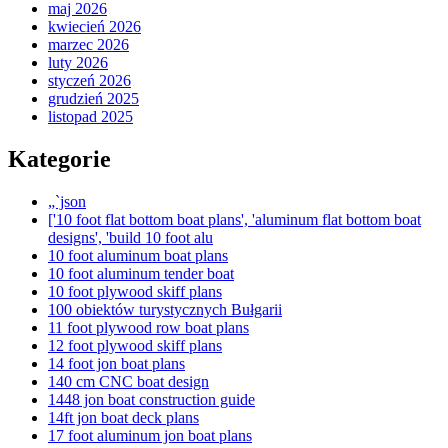
maj 2026
kwiecień 2026
marzec 2026
luty 2026
styczeń 2026
grudzień 2025
listopad 2025
Kategorie
„`json
['10 foot flat bottom boat plans', 'aluminum flat bottom boat
designs', 'build 10 foot alu
10 foot aluminum boat plans
10 foot aluminum tender boat
10 foot plywood skiff plans
100 obiektów turystycznych Bułgarii
11 foot plywood row boat plans
12 foot plywood skiff plans
14 foot jon boat plans
140 cm CNC boat design
1448 jon boat construction guide
14ft jon boat deck plans
17 foot aluminum jon boat plans