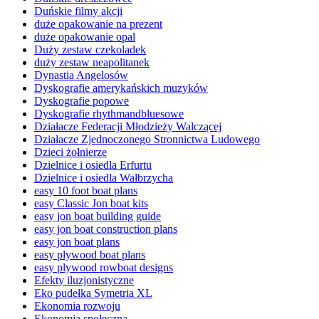
Duńskie filmy akcji
duże opakowanie na prezent
duże opakowanie opal
Duży zestaw czekoladek
duży zestaw neapolitanek
Dynastia Angelosów
Dyskografie amerykańskich muzyków
Dyskografie popowe
Dyskografie rhythmandbluesowe
Działacze Federacji Młodzieży Walczącej
Działacze Zjednoczonego Stronnictwa Ludowego
Dzieci żołnierze
Dzielnice i osiedla Erfurtu
Dzielnice i osiedla Wałbrzycha
easy 10 foot boat plans
easy Classic Jon boat kits
easy jon boat building guide
easy jon boat construction plans
easy jon boat plans
easy plywood boat plans
easy plywood rowboat designs
Efekty iluzjonistyczne
Eko pudełka Symetria XL
Ekonomia rozwoju
Ekonomia społeczna