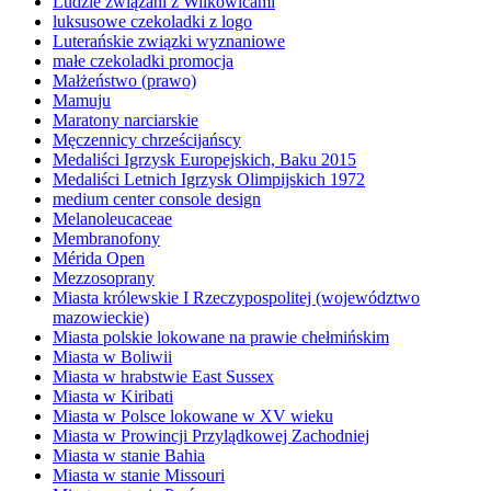
Ludzie związani z Wilkowicami
luksusowe czekoladki z logo
Luterańskie związki wyznaniowe
małe czekoladki promocja
Małżeństwo (prawo)
Mamuju
Maratony narciarskie
Męczennicy chrześcijańscy
Medaliści Igrzysk Europejskich, Baku 2015
Medaliści Letnich Igrzysk Olimpijskich 1972
medium center console design
Melanoleucaceae
Membranofony
Mérida Open
Mezzosoprany
Miasta królewskie I Rzeczypospolitej (województwo
mazowieckie)
Miasta polskie lokowane na prawie chełmińskim
Miasta w Boliwii
Miasta w hrabstwie East Sussex
Miasta w Kiribati
Miasta w Polsce lokowane w XV wieku
Miasta w Prowincji Przylądkowej Zachodniej
Miasta w stanie Bahia
Miasta w stanie Missouri