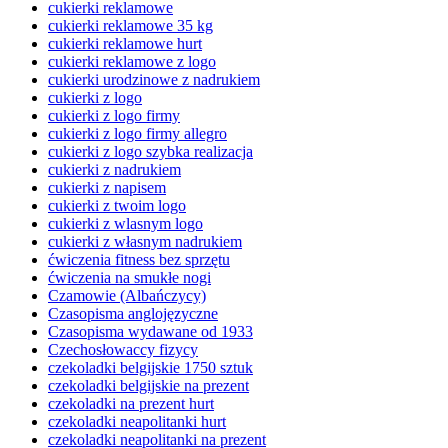
cukierki reklamowe
cukierki reklamowe 35 kg
cukierki reklamowe hurt
cukierki reklamowe z logo
cukierki urodzinowe z nadrukiem
cukierki z logo
cukierki z logo firmy
cukierki z logo firmy allegro
cukierki z logo szybka realizacja
cukierki z nadrukiem
cukierki z napisem
cukierki z twoim logo
cukierki z wlasnym logo
cukierki z własnym nadrukiem
ćwiczenia fitness bez sprzętu
ćwiczenia na smukłe nogi
Czamowie (Albańczycy)
Czasopisma anglojęzyczne
Czasopisma wydawane od 1933
Czechosłowaccy fizycy
czekoladki belgijskie 1750 sztuk
czekoladki belgijskie na prezent
czekoladki na prezent hurt
czekoladki neapolitanki hurt
czekoladki neapolitanki na prezent