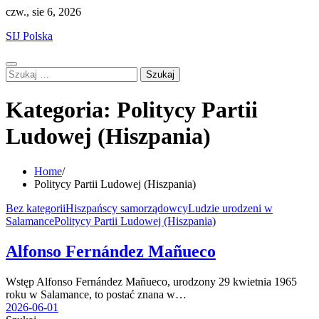
Skip
czw., sie 6, 2026
to
SIJ Polska
content
Szukaj:
Kategoria:
Politycy Partii
Ludowej (Hiszpania)
Home
Politycy Partii Ludowej (Hiszpania)
Bez kategorii
Hiszpańscy samorządowcy
Ludzie urodzeni w
Salamance
Politycy Partii Ludowej (Hiszpania)
Alfonso Fernández Mañueco
Wstęp Alfonso Fernández Mañueco, urodzony 29 kwietnia 1965
roku w Salamance, to postać znana w…
2026-06-01