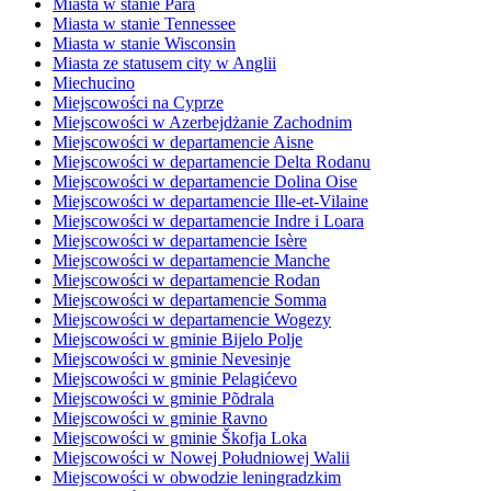
Miasta w stanie Pará
Miasta w stanie Tennessee
Miasta w stanie Wisconsin
Miasta ze statusem city w Anglii
Miechucino
Miejscowości na Cyprze
Miejscowości w Azerbejdżanie Zachodnim
Miejscowości w departamencie Aisne
Miejscowości w departamencie Delta Rodanu
Miejscowości w departamencie Dolina Oise
Miejscowości w departamencie Ille-et-Vilaine
Miejscowości w departamencie Indre i Loara
Miejscowości w departamencie Isère
Miejscowości w departamencie Manche
Miejscowości w departamencie Rodan
Miejscowości w departamencie Somma
Miejscowości w departamencie Wogezy
Miejscowości w gminie Bijelo Polje
Miejscowości w gminie Nevesinje
Miejscowości w gminie Pelagićevo
Miejscowości w gminie Põdrala
Miejscowości w gminie Ravno
Miejscowości w gminie Škofja Loka
Miejscowości w Nowej Południowej Walii
Miejscowości w obwodzie leningradzkim