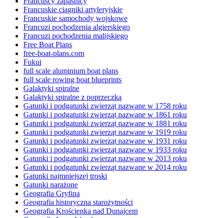
Francuscy zapaśnicy
Francuskie ciągniki artyleryjskie
Francuskie samochody wojskowe
Francuzi pochodzenia algierskiego
Francuzi pochodzenia malijskiego
Free Boat Plans
free-boat-plans.com
Fukui
full scale aluminium boat plans
full scale rowing boat blueprints
Galaktyki spiralne
Galaktyki spiralne z poprzeczką
Gatunki i podgatunki zwierząt nazwane w 1758 roku
Gatunki i podgatunki zwierząt nazwane w 1861 roku
Gatunki i podgatunki zwierząt nazwane w 1881 roku
Gatunki i podgatunki zwierząt nazwane w 1919 roku
Gatunki i podgatunki zwierząt nazwane w 1931 roku
Gatunki i podgatunki zwierząt nazwane w 1933 roku
Gatunki i podgatunki zwierząt nazwane w 2013 roku
Gatunki i podgatunki zwierząt nazwane w 2014 roku
Gatunki najmniejszej troski
Gatunki narażone
Geografia Gryfina
Geografia historyczna starożytności
Geografia Krościenka nad Dunajcem