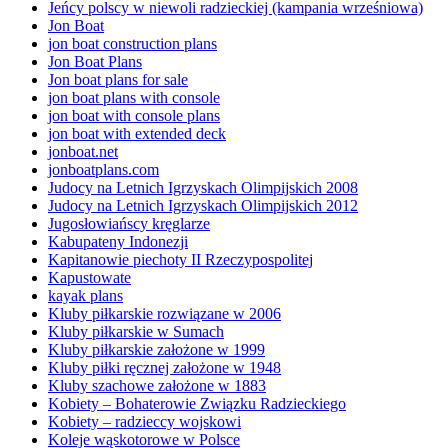
Jeńcy polscy w niewoli radzieckiej (kampania wrześniowa)
Jon Boat
jon boat construction plans
Jon Boat Plans
Jon boat plans for sale
jon boat plans with console
jon boat with console plans
jon boat with extended deck
jonboat.net
jonboatplans.com
Judocy na Letnich Igrzyskach Olimpijskich 2008
Judocy na Letnich Igrzyskach Olimpijskich 2012
Jugosłowiańscy kręglarze
Kabupateny Indonezji
Kapitanowie piechoty II Rzeczypospolitej
Kapustowate
kayak plans
Kluby piłkarskie rozwiązane w 2006
Kluby piłkarskie w Sumach
Kluby piłkarskie założone w 1999
Kluby piłki ręcznej założone w 1948
Kluby szachowe założone w 1883
Kobiety – Bohaterowie Związku Radzieckiego
Kobiety – radzieccy wojskowi
Koleje wąskotorowe w Polsce