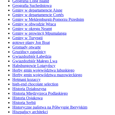
Geografia Long Island
Geografia Suchedniowa
Gminy w departamencie Aisne
Gminy w departamencie Cortés
Gminy w Meklemburgii-Pomorzu Przednim
Gminy w obwodzie Wraca
Gminy w okręgu Neamț
Gminy w prowincji Mpumalanga
Gminy w Turyngii
gotowe plany Jon Boat
Gromady otwarte
Gruzińscy zapaśnicy
Gwiazdozbiór Łabędzia
Gwiazdozbiór Małego Lwa
Habsburgowie Lotaryńscy
Herby gmin województwa lubuskiego
Herby gmin województwa mazowieckiego
Hetmani kozaccy
high-end chocolate selection
Historia Działoszyna
Historia Międzyrzeca Podlaskiego
Historia Osjakowa
Historia Serbii
Historyczne państwa na Półwyspie Iberyjskim
Hiszpańscy architekci