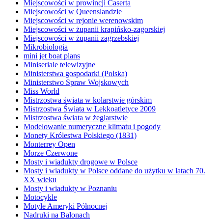
Miejscowości w prowincji Caserta
Miejscowości w Queenslandzie
Miejscowości w rejonie werenowskim
Miejscowości w żupanii krapińsko-zagorskiej
Miejscowości w żupanii zagrzebskiej
Mikrobiologia
mini jet boat plans
Miniseriale telewizyjne
Ministerstwa gospodarki (Polska)
Ministerstwo Spraw Wojskowych
Miss World
Mistrzostwa świata w kolarstwie górskim
Mistrzostwa Świata w Lekkoatletyce 2009
Mistrzostwa świata w żeglarstwie
Modelowanie numeryczne klimatu i pogody
Monety Królestwa Polskiego (1831)
Monterrey Open
Morze Czerwone
Mosty i wiadukty drogowe w Polsce
Mosty i wiadukty w Polsce oddane do użytku w latach 70.
XX wieku
Mosty i wiadukty w Poznaniu
Motocykle
Motyle Ameryki Północnej
Nadruki na Balonach