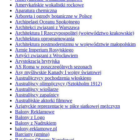
Amerykańskie wokalistki rockowe
Aparatura chemiczna
Arboreta i ogrody botaniczne w Polsce
Archipelagi Oceanu Spokojnego
Architekci związani z Warszawą
Architektura I Rzeczypospolitej (województwo krakowskie)
Architektura oprogramowania
Architektura postmodernizmu w województwie małopolskim
Armie Imperium Rosyjskiego
Artyści związani z Wrocławiem
Arystokracja brytyjska
AS Roma w poszczególnych sezonach
Asy myśliwskie Kanady I wojny światowej
Australijczycy pochodzenia włoskiego
Australijscy olimpijczycy (Sztokholm 1912)
Australijscy wioślarze
Australijscy zapaśnicy
Australijskie aktorki filmowe
Azjatyckie reprezentacje w piłce siatkowej mężczyzn
Balony Reklamowe
Balony z Logo
Balony z Nadrukiem
balony-reklamowe.pl
Barciany (gmina)
Bataliony Obrony Narodowej