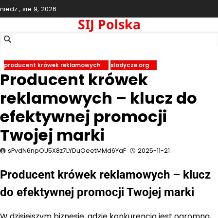
Skip
niedz., sie 9, 2026
to
SIJ Polska
content
producent krówek reklamowych
slodycze.org
Producent krówek
reklamowych – klucz do
efektywnej promocji
Twojej marki
sPvdN6npOU5X8z7LYDuOeetMMd6YaF
2025-11-21
Producent krówek reklamowych – klucz
do efektywnej promocji Twojej marki
W dzisiejszym biznesie, gdzie konkurencja jest ogromna,