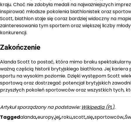
kraju. Choć nie zdobyła medali na najważniejszych impr
inspirować młodsze pokolenia biathlonistek oraz sporto
Scott, biathlon staje się coraz bardziej widoczny na mapi
zainteresowania tym sportem oraz większej liczby młody
konkurencji.
Zakończenie
Alanda Scott to postać, która mimo braku spektakularny
ważną częścią historii brytyjskiego biathlona. Jej kariera
sportu na wysokim poziomie. Dzięki występom Scott wiel
sportową oraz dostrzegać potencjał brytyjskich zawodnikó
przyszłych pokoleń sportowców oraz wszystkich tych, kt
Artykuł sporządzony na podstawie:
Wikipedia (PL)
.
Tagged
alanda
,
europy
,
jej
,
roku
,
scott
,
się
,
sportowców
,
Św