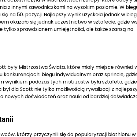
ia z innymi zawodniczkami na wysokim poziomie. W bieg
 się na 50. pozycji. Najlepszy wynik uzyskała jednak w bie
sem okazało się jednak uczestnictwo w sztafecie, gdzie w
 nie tylko sprawdzianem umiejętności, ale także szansą na
 były Mistrzostwa Świata, które miały miejsce również 
u konkurencjach: biegu indywidualnym oraz sprincie, gdzi
ym wynikiem podczas tych mistrzostw była sztafeta, gdzie 
był dla Scott nie tylko możliwością rywalizacji z najlepsz
ia nowych doświadczeń oraz nauki od bardziej doświadc
anii
wców, którzy przyczynili się do popularyzacji biathlonu 