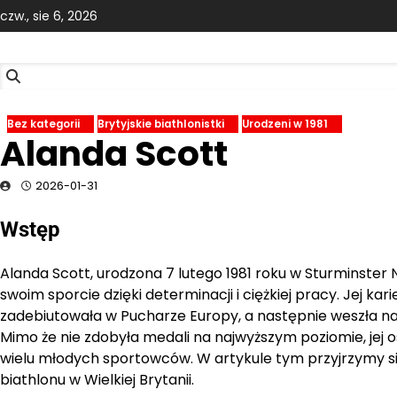
Skip
czw., sie 6, 2026
to
content
Bez kategorii
Brytyjskie biathlonistki
Urodzeni w 1981
Alanda Scott
2026-01-31
Wstęp
Alanda Scott, urodzona 7 lutego 1981 roku w Sturminster 
swoim sporcie dzięki determinacji i ciężkiej pracy. Jej ka
zadebiutowała w Pucharze Europy, a następnie weszła n
Mimo że nie zdobyła medali na najwyższym poziomie, jej os
wielu młodych sportowców. W artykule tym przyjrzymy się 
biathlonu w Wielkiej Brytanii.