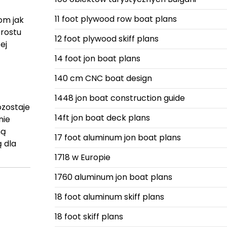
11 foot plywood row boat plans
om jak
zrostu
12 foot plywood skiff plans
ej
14 foot jon boat plans
140 cm CNC boat design
1448 jon boat construction guide
ozostaje
14ft jon boat deck plans
nie
ną
17 foot aluminum jon boat plans
 dla
1718 w Europie
1760 aluminum jon boat plans
18 foot aluminum skiff plans
18 foot skiff plans