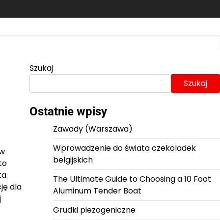
Szukaj
Szukaj
Ostatnie wpisy
Zawady (Warszawa)
Wprowadzenie do świata czekoladek
 w
belgijskich
to
a.
The Ultimate Guide to Choosing a 10 Foot
ję dla
Aluminum Tender Boat
j
Grudki piezogeniczne