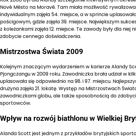
Nové Město na Moravě. Tam miała możliwość rywalizowan
indywidualnym zajęła 54. miejsce, a w sprincie uplasowała
pościgowym, gdzie zajęła 39. miejsce. Największym sukce
z koleżankami zajęła 12. miejsce. Te zawody były dla niej
zdobycie cennego doświadczenia.
Mistrzostwa Świata 2009
Kolejnym znaczącym wydarzeniem w karierze Alandy Scott
Pjongczangu w 2009 roku. Zawodniczka brała udział w kilk
uplasowała się odpowiednio na 98. i 97. miejscu. Najlepsz
drużyna zajęła 21. lokatę. Występ na Mistrzostwach Świata 
zawodniczkami globu, ale także sposobnością do zdobyc
sportowców.
Wpływ na rozwój biathlonu w Wielkiej Bryt
Alanda Scott jest jednym z przykładów brytyjskich sporto