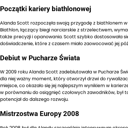
Początki kariery biathlonowej
Alanda Scott rozpoczęła swoją przygodę z biathlonem w 2
Biathlon, łączący biegi narciarskie z strzelectwem, wymag
także precyzji i opanowania. Scott szybko dostosowała
doświadczenie, które z czasem miało zaowocować jej pó
Debiut w Pucharze Świata
W 2009 roku Alanda Scott zadebiutowała w Pucharze Św
dla niej ważny moment, który otworzył drzwi do rywalizacji
miejsce, co okazało się jej najlepszym wynikiem w karie
w porównaniu do osiągnięć czołowych zawodników, był to 
potencjał do dalszego rozwoju.
Mistrzostwa Europy 2008
Rok 2008 był dla Alandy szczególnie intensywnym okrese