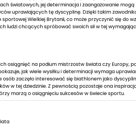
ezach światowych, jej determinacja i zaangażowanie mogą
wców uprawiających tę dyscyplinę. Dzięki takim zawodnik
e sportowej Wielkiej Brytanii, co może przyczynić się do w
ch ludzi chcących spróbować swoich sił w tej wymagając
ch osiągnięć na podium mistrzostw świata czy Europy, p
 pokazuje, jak wiele wysiłku i determinacji wymaga uprawia
e osób zaczęło interesować się biathlonem jako dyscypli
w w tej dziedzinie. Z pewnością pozostaje ona inspiracją
órzy marzą o osiągnięciu sukcesów w świecie sportu.
iata