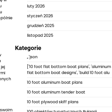
u
luty 2026
gu
styczeń 2026
spólnie
grudzień 2025
listopad 2025
Kategorie
w
„`json
e
['10 foot flat bottom boat plans', 'aluminum
jej
flat bottom boat designs', 'build 10 foot alu
ymi
zonych
10 foot aluminum boat plans
10 foot aluminum tender boat
10 foot plywood skiff plans
w swoim
100 obiektów turystycznych Bułgarii