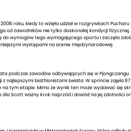
008 roku, kiedy to wzięła udział w rozgrywkach Pucharu 
a od zawodników nie tylko doskonałej kondycji fizycznej, 
 się do wymogów tego wymagającego sportu i zaczęła zd
źniejszymi występami na arenie międzynarodowej.
iata podczas zawodów odbywających się w Pjongczangu. 
 z najlepszymi biathlonistami świata. W sprincie zajęła 97
rze na tym etapie. Mimo że wynik ten może wydawać się s
dla Scott ważny krok naprzód i dowód na jej zdolności o
m. Uczestniczyła w Mistrzostwach Europy, które odbyły s