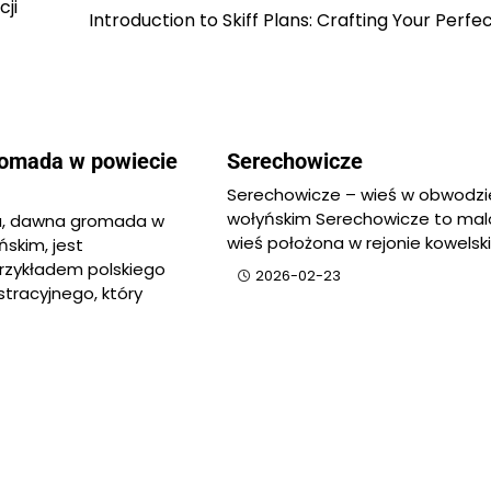
ji
Introduction to Skiff Plans: Crafting Your Perfe
romada w powiecie
Serechowicze
Serechowicze – wieś w obwodzi
wołyńskim Serechowicze to mal
a, dawna gromada w
wieś położona w rejonie kowelsk
skim, jest
rzykładem polskiego
2026-02-23
stracyjnego, który