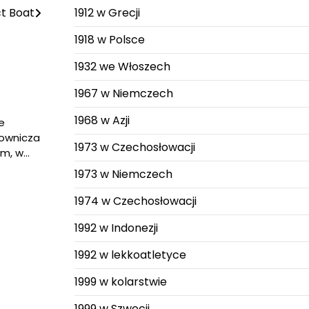
ct Boat
1912 w Grecji
1918 w Polsce
1932 we Włoszech
1967 w Niemczech
1968 w Azji
e
ownicza
1973 w Czechosłowacji
im, w…
1973 w Niemczech
1974 w Czechosłowacji
1992 w Indonezji
1992 w lekkoatletyce
1999 w kolarstwie
1999 w Szwecji