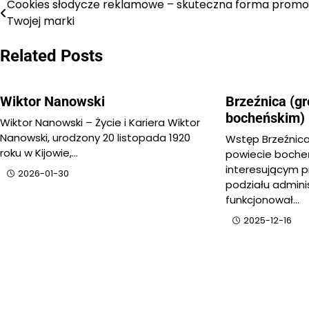
Cookies słodycze reklamowe – skuteczna forma promoc
Nawigacja
Twojej marki
wpisu
Related Posts
Wiktor Nanowski
Brzeźnica (g
bocheńskim)
Wiktor Nanowski – Życie i Kariera Wiktor
Nanowski, urodzony 20 listopada 1920
Wstęp Brzeźnic
roku w Kijowie,…
powiecie bocheń
interesującym p
2026-01-30
podziału admini
funkcjonował…
2025-12-16