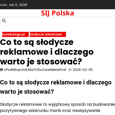
Skip
czw., sie 6, 2026
to
SIJ Polska
content
krowkizlogo.pl
słodycze reklamowe
Co to są słodycze
reklamowe i dlaczego
warto je stosować?
sPvdN6npOU5X8z7LYDuOeetMMd6YaF
2026-02-05
Co to są słodycze reklamowe i dlaczego
warto je stosować?
Słodycze reklamowe to wyjątkowy sposób na budowanie
pozytywnego wizerunku marki oraz nawiązywanie