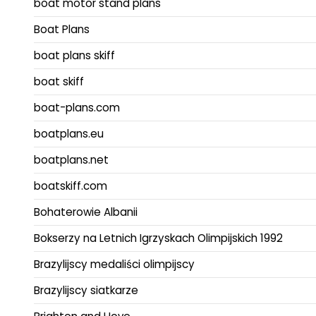
boat motor stand plans
Boat Plans
boat plans skiff
boat skiff
boat-plans.com
boatplans.eu
boatplans.net
boatskiff.com
Bohaterowie Albanii
Bokserzy na Letnich Igrzyskach Olimpijskich 1992
Brazylijscy medaliści olimpijscy
Brazylijscy siatkarze