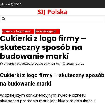
Skip
pt., sie 7, 2026
to
SIJ Polska
content
cukierki z logo firmy
krowkizlogo.pl
Cukierki z logo firmy –
skuteczny sposób na
budowanie marki
sPvdN6npOU5X8z7LYDuOeetMMd6YaF
2026-02-23
Cukierki z logo firmy – skuteczny sposób
na budowanie marki
W dzisiejszym konkurencyjnym świecie biznesu,
skuteczna promocja marki jest kluczem do sukcesu.