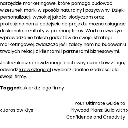
narzędzie marketingowe, które pomaga budować
wizerunek marki w sposób naturalny i pozytywny. Dzięki
personalizacji, wysokiej jakości słodyczom oraz
profesjonalnemu podejściu do projektu można osiągnąć
doskonałe rezultaty w promocji firmy. Warto rozważyć
wprowadzenie takich gadżetów do swojej strategii
marketingowej, zwłaszcza jeśli zależy nam na budowaniu
trwałych relacji z klientami i partnerami biznesowymi.
Jeśli szukasz sprawdzonego dostawcy cukierków z logo,
odwiedź
krowkizlogo.pl
i wybierz idealne słodkości dla
swojej firmy.
Tagged
cukierki z logo firmy
Your Ultimate Guide to
Nawigacja
Jarosław Kłys
Plywood Plans: Build with
wpisu
Confidence and Creativity