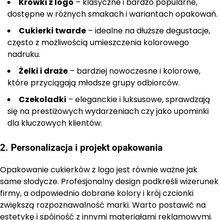
Krówki z logo
– klasyczne i bardzo popularne,
dostępne w różnych smakach i wariantach opakowań.
Cukierki twarde
– idealne na dłuższe degustacje,
często z możliwością umieszczenia kolorowego
nadruku.
Żelki i draże
– bardziej nowoczesne i kolorowe,
które przyciągają młodsze grupy odbiorców.
Czekoladki
– eleganckie i luksusowe, sprawdzają
się na prestiżowych wydarzeniach czy jako upominki
dla kluczowych klientów.
2. Personalizacja i projekt opakowania
Opakowanie cukierków z logo jest równie ważne jak
same słodycze. Profesjonalny design podkreśli wizerunek
firmy, a odpowiednio dobrane kolory i krój czcionki
zwiększą rozpoznawalność marki. Warto postawić na
estetykę i spójność z innymi materiałami reklamowymi.