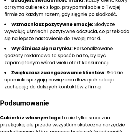
Budujesz świadomość marki:
Każdy klient, który
otrzyma cukierek z logo, przypomni sobie o Twojej
firmie za każdym razem, gdy sięgnie po słodkość.
Wzmacniasz pozytywne emocje:
Słodycze
wywołują uśmiech i pozytywne odczucia, co przekłada
się na lepsze nastawienie do Twojej marki.
Wyróżniasz się na rynku:
Personalizowane
gadżety reklamowe to sposób na to, by być
zapamiętanym wśród wielu ofert konkurencji.
Zwiększasz zaangażowanie klientów:
Słodkie
upominki sprzyjają nawiązaniu dłuższych relacji i
zachęcają do dalszych kontaktów z firmą.
Podsumowanie
Cukierki z własnym logo
to nie tylko smaczna
przekąska, ale przede wszystkim skuteczne narzędzie
marketingowe, które pomaga budować świadomość