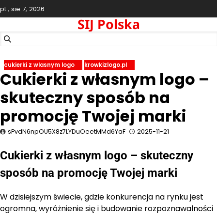
Skip
pt., sie 7, 2026
to
SIJ Polska
content
cukierki z wlasnym logo
krowkizlogo.pl
Cukierki z własnym logo –
skuteczny sposób na
promocję Twojej marki
sPvdN6npOU5X8z7LYDuOeetMMd6YaF
2025-11-21
Cukierki z własnym logo – skuteczny
sposób na promocję Twojej marki
W dzisiejszym świecie, gdzie konkurencja na rynku jest
ogromna, wyróżnienie się i budowanie rozpoznawalności