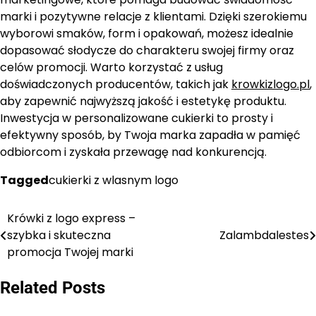
marki i pozytywne relacje z klientami. Dzięki szerokiemu
wyborowi smaków, form i opakowań, możesz idealnie
dopasować słodycze do charakteru swojej firmy oraz
celów promocji. Warto korzystać z usług
doświadczonych producentów, takich jak
krowkizlogo.pl
,
aby zapewnić najwyższą jakość i estetykę produktu.
Inwestycja w personalizowane cukierki to prosty i
efektywny sposób, by Twoja marka zapadła w pamięć
odbiorcom i zyskała przewagę nad konkurencją.
Tagged
cukierki z wlasnym logo
Krówki z logo express –
Nawigacja
szybka i skuteczna
Zalambdalestes
wpisu
promocja Twojej marki
Related Posts