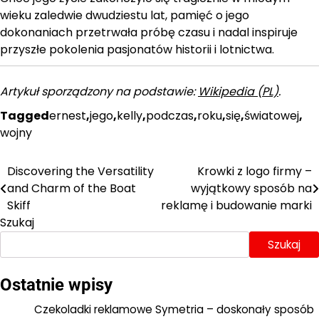
wieku zaledwie dwudziestu lat, pamięć o jego
dokonaniach przetrwała próbę czasu i nadal inspiruje
przyszłe pokolenia pasjonatów historii i lotnictwa.
Artykuł sporządzony na podstawie:
Wikipedia (PL)
.
Tagged
ernest
,
jego
,
kelly
,
podczas
,
roku
,
się
,
światowej
,
wojny
Discovering the Versatility
Krowki z logo firmy –
Nawigacja
and Charm of the Boat
wyjątkowy sposób na
wpisu
Skiff
reklamę i budowanie marki
Szukaj
Szukaj
Ostatnie wpisy
Czekoladki reklamowe Symetria – doskonały sposób