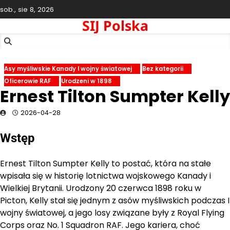
Skip
sob., sie 8, 2026
to
SIJ Polska
content
Asy myśliwskie Kanady I wojny światowej
Bez kategorii
Oficerowie RAF
Urodzeni w 1898
Ernest Tilton Sumpter Kelly
2026-04-28
Wstęp
Ernest Tilton Sumpter Kelly to postać, która na stałe
wpisała się w historię lotnictwa wojskowego Kanady i
Wielkiej Brytanii. Urodzony 20 czerwca 1898 roku w
Picton, Kelly stał się jednym z asów myśliwskich podczas I
wojny światowej, a jego losy związane były z Royal Flying
Corps oraz No. 1 Squadron RAF. Jego kariera, choć