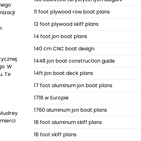
lnego
11 foot plywood row boat plans
izacji
12 foot plywood skiff plans
u.
14 foot jon boat plans
140 cm CNC boat design
ycznej.
1448 jon boat construction guide
go. W
14ft jon boat deck plans
u. Te
17 foot aluminum jon boat plans
1718 w Europie
1760 aluminum jon boat plans
 Audrey
śmierci
18 foot aluminum skiff plans
18 foot skiff plans