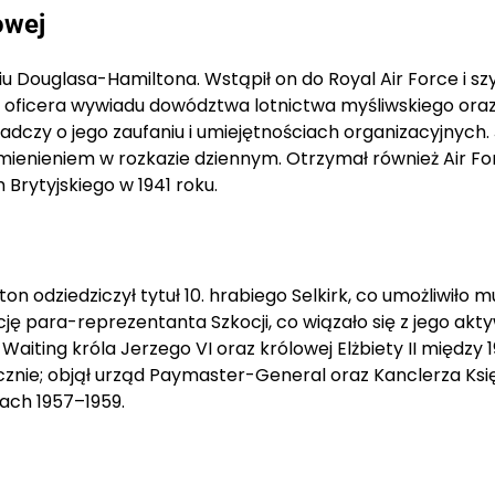
owej
iu Douglasa-Hamiltona. Wstąpił on do Royal Air Force i s
 oficera wywiadu dowództwa lotnictwa myśliwskiego oraz
czy o jego zaufaniu i umiejętnościach organizacyjnych.
enieniem w rozkazie dziennym. Otrzymał również Air Fo
Brytyjskiego w 1941 roku.
 odziedziczył tytuł 10. hrabiego Selkirk, co umożliwiło m
kcję para-reprezentanta Szkocji, co wiązało się z jego ak
iting króla Jerzego VI oraz królowej Elżbiety II między 1
micznie; objął urząd Paymaster-General oraz Kanclerza Ks
tach 1957–1959.