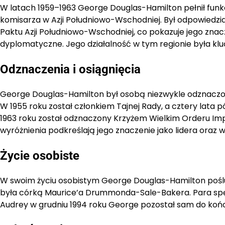
W latach 1959–1963 George Douglas-Hamilton pełnił funkc
komisarza w Azji Południowo-Wschodniej. Był odpowiedzial
Paktu Azji Południowo-Wschodniej, co pokazuje jego zna
dyplomatyczne. Jego działalność w tym regionie była kluc
Odznaczenia i osiągnięcia
George Douglas-Hamilton był osobą niezwykle odznaczoną z
W 1955 roku został członkiem Tajnej Rady, a cztery lata pó
1963 roku został odznaczony Krzyżem Wielkim Orderu Impe
wyróżnienia podkreślają jego znaczenie jako lidera oraz
Życie osobiste
W swoim życiu osobistym George Douglas-Hamilton poślu
była córką Maurice’a Drummonda-Sale-Bakera. Para spędzi
Audrey w grudniu 1994 roku George pozostał sam do końc