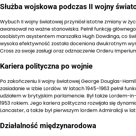
Służba wojskowa podczas II wojny świat
Wybuch II wojny światowej przyniósł istotne zmiany w życ
awansował na ważne stanowiska. Pełnił funkcję głównego
osobistym asystentem marszałka Hugh Dowdinga, co świad
wysoka efektywność została doceniona dwukrotnym wymi
Cross za swoje zasługi oraz odznaczenie Orderu Imperium 
Kariera polityczna po wojnie
Po zakończeniu II wojny światowej George Douglas-Hamilton
zasiadanie w Izbie Lordów. W latach 1945–1963 pełnił fun
udziałem w brytyjskim parlamencie. Był także Lordem-in-Wa
1953 rokiem. Jego kariera polityczna rozwijała się dyna
Lancaster, a także był pierwszym lordem Admiralicji w la
Działalność międzynarodowa