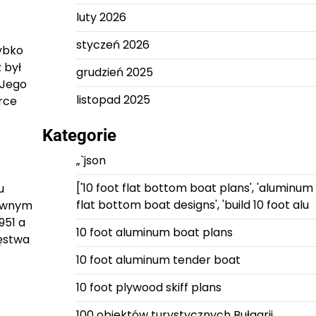
luty 2026
styczeń 2026
zybko
 był
grudzień 2025
 Jego
listopad 2025
rce
Kategorie
„`json
['10 foot flat bottom boat plans', 'aluminum
u
flat bottom boat designs', 'build 10 foot alu
tywnym
951 a
10 foot aluminum boat plans
ięstwa
10 foot aluminum tender boat
10 foot plywood skiff plans
100 obiektów turystycznych Bułgarii