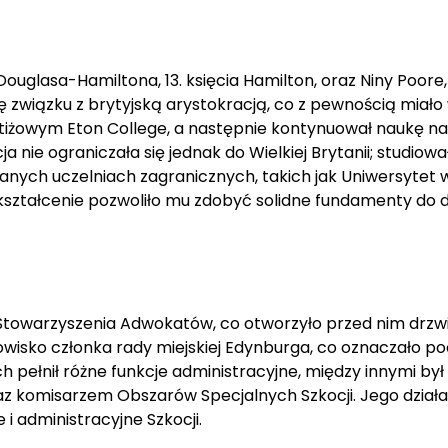
glasa-Hamiltona, 13. księcia Hamilton, oraz Niny Poore,
ię związku z brytyjską arystokracją, co z pewnością miał
stiżowym Eton College, a następnie kontynuował naukę na
 nie ograniczała się jednak do Wielkiej Brytanii; studiowa
nych uczelniach zagranicznych, takich jak Uniwersytet 
ształcenie pozwoliło mu zdobyć solidne fundamenty do d
Stowarzyszenia Adwokatów, co otworzyło przed nim drzw
tanowisko członka rady miejskiej Edynburga, co oznaczało p
h pełnił różne funkcje administracyjne, między innymi był
raz komisarzem Obszarów Specjalnych Szkocji. Jego dział
 administracyjne Szkocji.