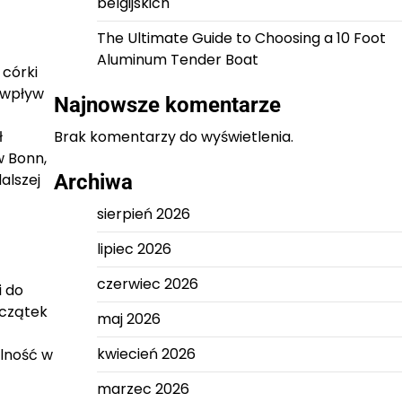
belgijskich
The Ultimate Guide to Choosing a 10 Foot
Aluminum Tender Boat
 córki
o wpływ
Najnowsze komentarze
ł
Brak komentarzy do wyświetlenia.
w Bonn,
alszej
Archiwa
sierpień 2026
lipiec 2026
czerwiec 2026
i do
oczątek
maj 2026
kwiecień 2026
alność w
marzec 2026