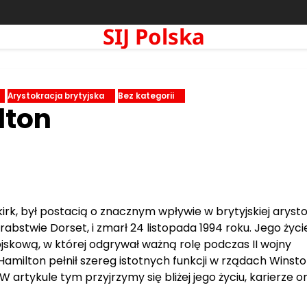
SIJ Polska
Arystokracja brytyjska
Bez kategorii
lton
irk, był postacią o znacznym wpływie w brytyjskiej arystok
rabstwie Dorset, i zmarł 24 listopada 1994 roku. Jego życi
ojskową, w której odgrywał ważną rolę podczas II wojny
Hamilton pełnił szereg istotnych funkcji w rządach Winst
artykule tym przyjrzymy się bliżej jego życiu, karierze o