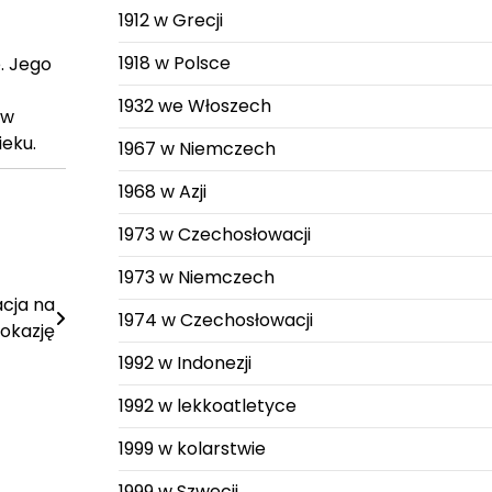
1912 w Grecji
1918 w Polsce
. Jego
1932 we Włoszech
 w
ieku.
1967 w Niemczech
1968 w Azji
1973 w Czechosłowacji
1973 w Niemczech
acja na
1974 w Czechosłowacji
okazję
1992 w Indonezji
1992 w lekkoatletyce
1999 w kolarstwie
1999 w Szwecji