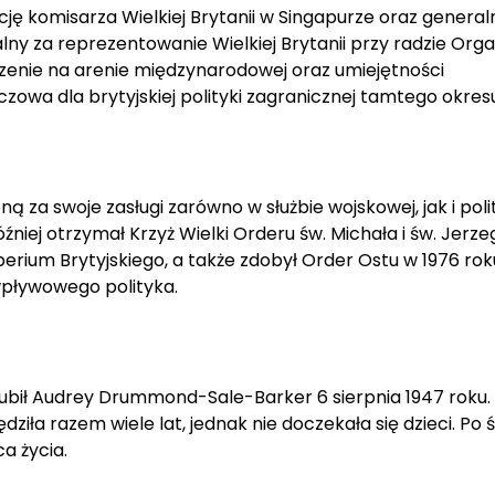
ję komisarza Wielkiej Brytanii w Singapurze oraz genera
ny za reprezentowanie Wielkiej Brytanii przy radzie Organ
czenie na arenie międzynarodowej oraz umiejętności
zowa dla brytyjskiej polityki zagranicznej tamtego okres
a swoje zasługi zarówno w służbie wojskowej, jak i polit
źniej otrzymał Krzyż Wielki Orderu św. Michała i św. Jerze
rium Brytyjskiego, a także zdobył Order Ostu w 1976 rok
 wpływowego polityka.
bił Audrey Drummond-Sale-Barker 6 sierpnia 1947 roku.
ła razem wiele lat, jednak nie doczekała się dzieci. Po 
a życia.