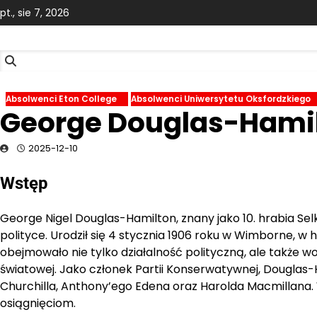
Skip
pt., sie 7, 2026
to
content
Absolwenci Eton College
Absolwenci Uniwersytetu Oksfordzkiego
George Douglas-Hami
2025-12-10
Wstęp
George Nigel Douglas-Hamilton, znany jako 10. hrabia Selk
polityce. Urodził się 4 stycznia 1906 roku w Wimborne, w h
obejmowało nie tylko działalność polityczną, ale także w
światowej. Jako członek Partii Konserwatywnej, Douglas-
Churchilla, Anthony’ego Edena oraz Harolda Macmillana. W 
osiągnięciom.