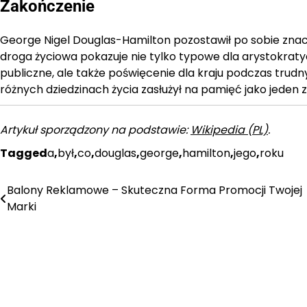
Zakończenie
George Nigel Douglas-Hamilton pozostawił po sobie znacząc
droga życiowa pokazuje nie tylko typowe dla arystokrat
publiczne, ale także poświęcenie dla kraju podczas trudn
różnych dziedzinach życia zasłużył na pamięć jako jeden z 
Artykuł sporządzony na podstawie:
Wikipedia (PL)
.
Tagged
a
,
był
,
co
,
douglas
,
george
,
hamilton
,
jego
,
roku
Balony Reklamowe – Skuteczna Forma Promocji Twojej
Nawigacja
Marki
wpisu