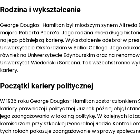
Rodzina i wykształcenie
George Douglas-Hamilton był młodszym synem Alfreda Dou
majora Roberta Poore’a. Jego rodzina miała długą histor
na jego późniejszą karierę. Wykształcenie odebrał w pre
Uniwersytecie Oksfordzkim w Balliol College. Jego edukacja
również na Uniwersytecie Edynburskim oraz na renomowa
Uniwersytet Wiedeński i Sorbona. Tak wszechstronne wyk
kariery.
Początki kariery politycznej
W 1935 roku George Douglas-Hamilton został członkiem 
kariery prawniczej i politycznej. Już rok później objął s
jego zaangażowania w lokalną politykę. W kolejnych latac
komisarzem przy szkockiej Generalnej Radzie Kontroli o
tych rolach pokazuje zaangażowanie w sprawy społeczne i