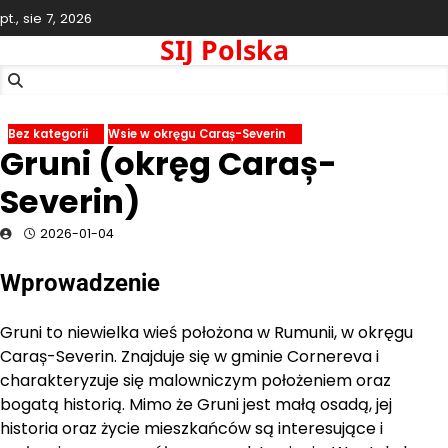
Skip
pt., sie 7, 2026
to
SIJ Polska
content
Bez kategorii
Wsie w okręgu Caraș-Severin
Gruni (okręg Caraș-
Severin)
2026-01-04
Wprowadzenie
Gruni to niewielka wieś położona w Rumunii, w okręgu
Caraș-Severin. Znajduje się w gminie Cornereva i
charakteryzuje się malowniczym położeniem oraz
bogatą historią. Mimo że Gruni jest małą osadą, jej
historia oraz życie mieszkańców są interesujące i