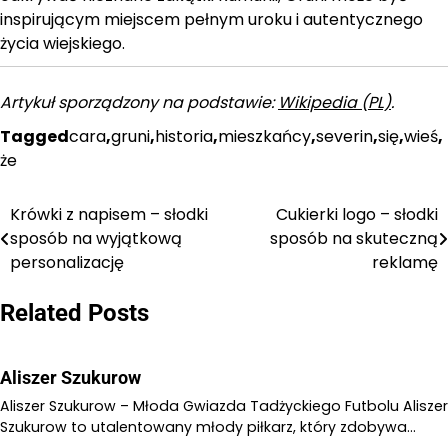
inspirującym miejscem pełnym uroku i autentycznego
życia wiejskiego.
Artykuł sporządzony na podstawie:
Wikipedia (PL)
.
Tagged
cara
,
gruni
,
historia
,
mieszkańcy
,
severin
,
się
,
wieś
,
że
Krówki z napisem – słodki
Cukierki logo – słodki
Nawigacja
sposób na wyjątkową
sposób na skuteczną
wpisu
personalizację
reklamę
Related Posts
Aliszer Szukurow
Aliszer Szukurow – Młoda Gwiazda Tadżyckiego Futbolu Aliszer
Szukurow to utalentowany młody piłkarz, który zdobywa…