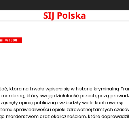
SIJ Polska
rli w 1898
ć, która na trwałe wpisała się w historię kryminalną Fran
m mordercą, który swoją działalność przestępczą prowadz
rząsnęły opinią publiczną i wzbudziły wiele kontrowersji
temu sprawiedliwości i opieki zdrowotnej tamtych czasó
 jego morderstwom oraz okolicznościom, które doprowadzi