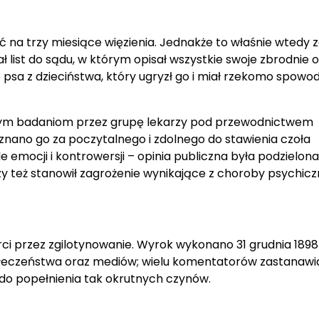
 na trzy miesiące więzienia. Jednakże to właśnie wtedy 
ał list do sądu, w którym opisał wszystkie swoje zbrodnie 
 psa z dzieciństwa, który ugryzł go i miał rzekomo spow
owym badaniom przez grupę lekarzy pod przewodnictwem
nano go za poczytalnego i zdolnego do stawienia czoła
emocji i kontrowersji – opinia publiczna była podzielona
 też stanowił zagrożenie wynikające z choroby psychiczn
ci przez zgilotynowanie. Wyrok wykonano 31 grudnia 1898
łeczeństwa oraz mediów; wielu komentatorów zastanawia
do popełnienia tak okrutnych czynów.