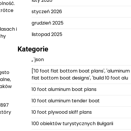
luty 2026
olność.
krótce
styczeń 2026
grudzień 2025
lasach i
listopad 2025
chy
Kategorie
„`json
['10 foot flat bottom boat plans', 'aluminum
ęsto
flat bottom boat designs', 'build 10 foot alu
alne,
taków
10 foot aluminum boat plans
10 foot aluminum tender boat
1897
10 foot plywood skiff plans
który
100 obiektów turystycznych Bułgarii