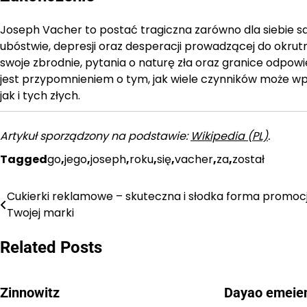
Joseph Vacher to postać tragiczna zarówno dla siebie sameg
ubóstwie, depresji oraz desperacji prowadzącej do okrut
swoje zbrodnie, pytania o naturę zła oraz granice odpowi
jest przypomnieniem o tym, jak wiele czynników może wp
jak i tych złych.
Artykuł sporządzony na podstawie:
Wikipedia (PL)
.
Tagged
go
,
jego
,
joseph
,
roku
,
się
,
vacher
,
za
,
został
Cukierki reklamowe – skuteczna i słodka forma promocj
Nawigacja
Twojej marki
wpisu
Related Posts
Zinnowitz
Dayao emeie