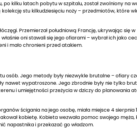
u, po kilku latach pobytu w szpitalu, został zwolniony na w
 kolekcję stu kilkudziesięciu noży – przedmiotów, które w
óczęgi. Przemierzał południową Francję, ukrywając się w 
właśnie oni stawali się jego ofiarami – wybrał ich jako ce
ni i mało chronieni przed atakiem.
tu osób. Jego metody były niezwykle brutalne – ofiary cz
ały nawet wypatroszone. Jego zbrodnie były nie tylko brut
erenu i umiejętności przeżycia w dziczy do planowania a
anów ścigania na jego osobę, miała miejsce 4 sierpnia 
atakował kobietę. Kobieta wezwała pomoc swojego męża, 
dnić napastnika i przekazać go władzom.