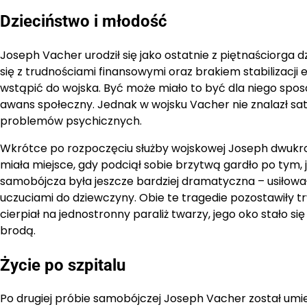
Dzieciństwo i młodość
Joseph Vacher urodził się jako ostatnie z piętnaściorga dz
się z trudnościami finansowymi oraz brakiem stabilizacji
wstąpić do wojska. Być może miało to być dla niego spo
awans społeczny. Jednak w wojsku Vacher nie znalazł sat
problemów psychicznych.
Wkrótce po rozpoczęciu służby wojskowej Joseph dwukr
miała miejsce, gdy podciął sobie brzytwą gardło po tym
samobójcza była jeszcze bardziej dramatyczna – usiłował
uczuciami do dziewczyny. Obie te tragedie pozostawiły t
cierpiał na jednostronny paraliż twarzy, jego oko stało s
brodą.
Życie po szpitalu
Po drugiej próbie samobójczej Joseph Vacher został umi