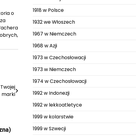
1918 w Polsce
toria o
 za
1932 we Włoszech
 Vachera
1967 w Niemczech
dobrych,
1968 w Azji
1973 w Czechosłowacji
1973 w Niemczech
1974 w Czechosłowacji
Twojej
1992 w Indonezji
marki
1992 w lekkoatletyce
1999 w kolarstwie
1999 w Szwecji
zna)