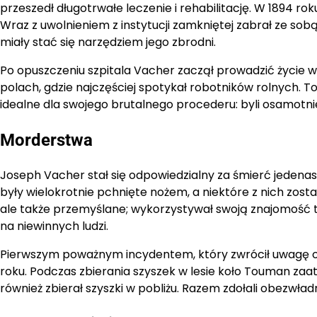
przeszedł długotrwałe leczenie i rehabilitację. W 1894 rok
Wraz z uwolnieniem z instytucji zamkniętej zabrał ze sobą
miały stać się narzędziem jego zbrodni.
Po opuszczeniu szpitala Vacher zaczął prowadzić życie wł
polach, gdzie najczęściej spotykał robotników rolnych. To 
idealne dla swojego brutalnego procederu: byli osamotnie
Morderstwa
Joseph Vacher stał się odpowiedzialny za śmierć jedenas
były wielokrotnie pchnięte nożem, a niektóre z nich zost
ale także przemyślane; wykorzystywał swoją znajomość t
na niewinnych ludzi.
Pierwszym poważnym incydentem, który zwrócił uwagę org
roku. Podczas zbierania szyszek w lesie koło Touman za
również zbierał szyszki w pobliżu. Razem zdołali obezwła