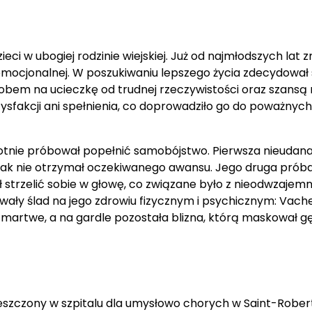
ieci w ubogiej rodzinie wiejskiej. Już od najmłodszych lat 
 emocjonalnej. W poszukiwaniu lepszego życia zdecydował 
sobem na ucieczkę od trudnej rzeczywistości oraz szansą
ysfakcji ani spełnienia, co doprowadziło go do poważnych
otnie próbował popełnić samobójstwo. Pierwsza nieudan
, jak nie otrzymał oczekiwanego awansu. Jego druga prób
 strzelić sobie w głowę, co związane było z nieodwzajem
rwały ślad na jego zdrowiu fizycznym i psychicznym: Vach
ię martwe, a na gardle pozostała blizna, którą maskował g
eszczony w szpitalu dla umysłowo chorych w Saint-Rober