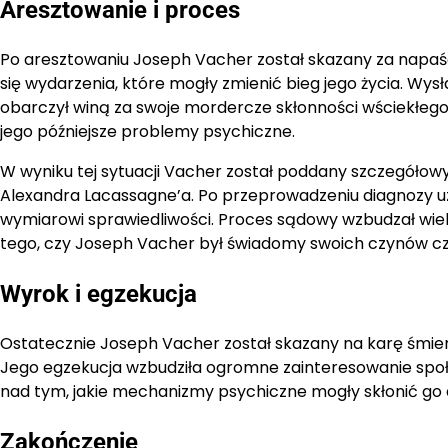
Aresztowanie i proces
Po aresztowaniu Joseph Vacher został skazany za napaść
się wydarzenia, które mogły zmienić bieg jego życia. Wysł
obarczył winą za swoje mordercze skłonności wściekłego
jego późniejsze problemy psychiczne.
W wyniku tej sytuacji Vacher został poddany szczegół
Alexandra Lacassagne’a. Po przeprowadzeniu diagnozy uz
wymiarowi sprawiedliwości. Proces sądowy wzbudzał wiele 
tego, czy Joseph Vacher był świadomy swoich czynów czy
Wyrok i egzekucja
Ostatecznie Joseph Vacher został skazany na karę śmier
Jego egzekucja wzbudziła ogromne zainteresowanie spo
nad tym, jakie mechanizmy psychiczne mogły skłonić go 
Zakończenie