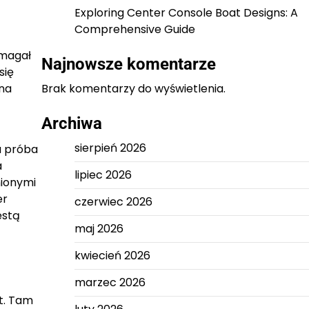
Exploring Center Console Boat Designs: A
Comprehensive Guide
zmagał
Najnowsze komentarze
się
 na
Brak komentarzy do wyświetlenia.
Archiwa
sierpień 2026
a próba
a
lipiec 2026
nionymi
er
czerwiec 2026
ęstą
maj 2026
kwiecień 2026
marzec 2026
t. Tam