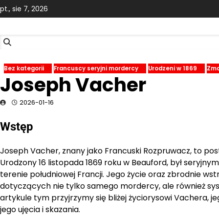
Skip
pt., sie 7, 2026
to
content
Bez kategorii
Francuscy seryjni mordercy
Urodzeni w 1869
Zma
Joseph Vacher
2026-01-16
Wstęp
Joseph Vacher, znany jako Francuski Rozpruwacz, to posta
Urodzony 16 listopada 1869 roku w Beauford, był seryjny
terenie południowej Francji. Jego życie oraz zbrodnie wst
dotyczących nie tylko samego mordercy, ale również sys
artykule tym przyjrzymy się bliżej życiorysowi Vachera,
jego ujęcia i skazania.