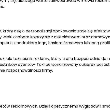
rzymy się, dlaczego warto zainwestować w krówki reklamo
ie.
 który dzięki personalizacji opakowania staje się efekt
ry wielu osobom kojarzy się z dzieciństwem oraz domowy
ierki z nadrukiem logo, hasłem firmowym lub inną grafi
k, ale też nośnik reklamy, który trafia bezpośrednio do 
zestników eventów. Taki personalizowany cukierek pozos
ie rozpoznawalności firmy.
dżetów reklamowych. Dzięki apetycznemu wyglądowi i sm