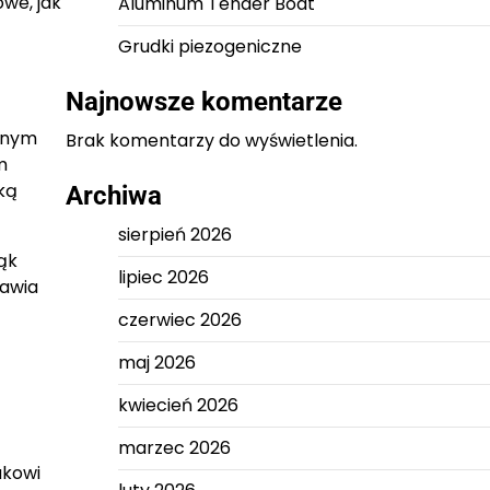
we, jak
Aluminum Tender Boat
Grudki piezogeniczne
Najnowsze komentarze
ownym
Brak komentarzy do wyświetlenia.
m
ką
Archiwa
sierpień 2026
rąk
lipiec 2026
tawia
czerwiec 2026
maj 2026
kwiecień 2026
marzec 2026
akowi