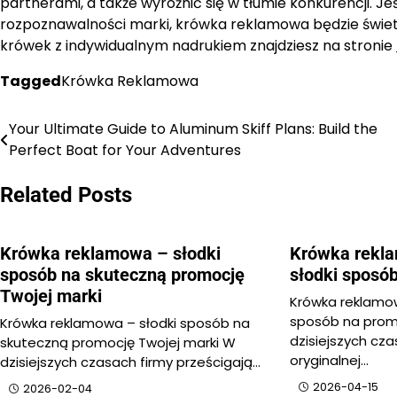
partnerami, a także wyróżnić się w tłumie konkurencji. J
rozpoznawalności marki, krówka reklamowa będzie świet
krówek z indywidualnym nadrukiem znajdziesz na stronie
Tagged
Krówka Reklamowa
Your Ultimate Guide to Aluminum Skiff Plans: Build the
Nawigacja
Perfect Boat for Your Adventures
wpisu
Related Posts
Krówka reklamowa – słodki
Krówka rekla
sposób na skuteczną promocję
słodki sposó
Twojej marki
Krówka reklamow
sposób na prom
Krówka reklamowa – słodki sposób na
dzisiejszych cza
skuteczną promocję Twojej marki W
oryginalnej…
dzisiejszych czasach firmy prześcigają…
2026-04-15
2026-02-04