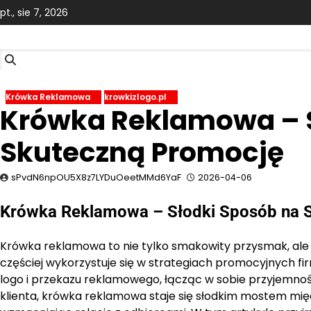
Skip
pt., sie 7, 2026
to
content
Krówka Reklamowa
krowkizlogo.pl
Krówka Reklamowa – S
Skuteczną Promocję
sPvdN6npOU5X8z7LYDuOeetMMd6YaF
2026-04-06
Krówka Reklamowa – Słodki Sposób na 
Krówka reklamowa to nie tylko smakowity przysmak, ale
częściej wykorzystuje się w strategiach promocyjnych fir
logo i przekazu reklamowego, łącząc w sobie przyjemno
klienta, krówka reklamowa staje się słodkim mostem mi