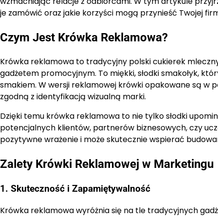
wzmacniając relacje z odbiorcami. W tym artykule przyj
je zamówić oraz jakie korzyści mogą przynieść Twojej firm
Czym Jest Krówka Reklamowa?
Krówka reklamowa to tradycyjny polski cukierek mleczny,
gadżetem promocyjnym. To miękki, słodki smakołyk, któ
smakiem. W wersji reklamowej krówki opakowane są w pap
zgodną z identyfikacją wizualną marki.
Dzięki temu krówka reklamowa to nie tylko słodki upomine
potencjalnych klientów, partnerów biznesowych, czy uc
pozytywne wrażenie i może skutecznie wspierać budowan
Zalety Krówki Reklamowej w Marketingu
1. Skuteczność i Zapamiętywalność
Krówka reklamowa wyróżnia się na tle tradycyjnych ga