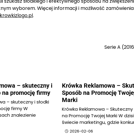
eśli szukasz słodkiego i efektywnego sposobu na zwiększen
nym wyborem. Więcej informacji i możliwość zamówienia
krowkizlogo.pl
.
Serie A (201
mowa – skuteczny i
Krówka Reklamowa – Sku
b na promocję firmy
Sposób na Promocję Twoje
Marki
a – skuteczny i słodki
ocję firmy W
Krówka Reklamowa – Skuteczny
sach znalezienie
na Promocję Twojej Marki W dzis
świecie marketingu, gdzie konku
2026-02-06