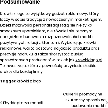
Podsumowanie
Krówki z logo to wyjątkowy gadżet reklamowy, który
łączy w sobie tradycję z nowoczesnym marketingiem.
Dzięki możliwości personalizacji stają się nie tylko
smacznym upominkiem, ale również skutecznym
narzędziem budowania rozpoznawalności marki i
pozytywnych relacji z klientami. Wybierając krówki
reklamowe, warto postawić na jakość produktu oraz
precyzję nadruku, a także skorzystać z usług
sprawdzonych producentów, takich jak
krowkizlogo.pl
.
To inwestycja, która z pewnością przyniesie słodkie
efekty dla każdej firmy.
Tagged
krówki z logo
Cukierki promocyjne –
Nawigacja
skuteczny sposób na
Thyridopteryx meadii
wpisu
budowanie marki i