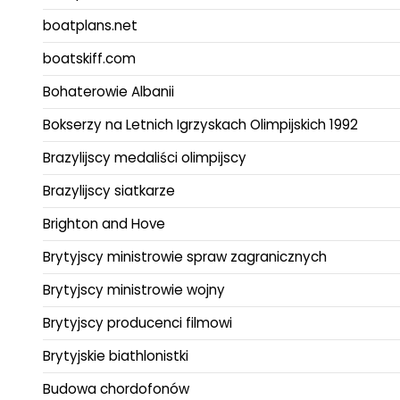
boatplans.net
boatskiff.com
Bohaterowie Albanii
Bokserzy na Letnich Igrzyskach Olimpijskich 1992
Brazylijscy medaliści olimpijscy
Brazylijscy siatkarze
Brighton and Hove
Brytyjscy ministrowie spraw zagranicznych
Brytyjscy ministrowie wojny
Brytyjscy producenci filmowi
Brytyjskie biathlonistki
Budowa chordofonów