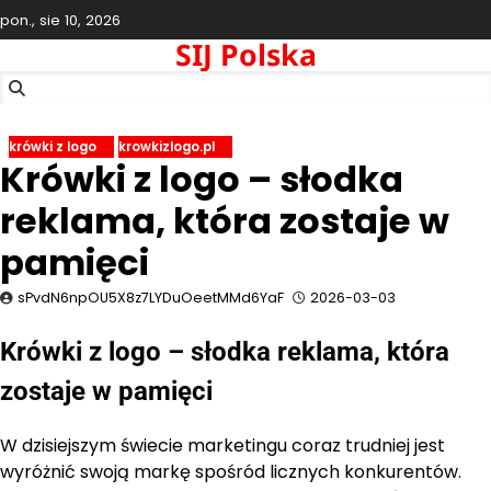
Skip
pon., sie 10, 2026
to
SIJ Polska
content
krówki z logo
krowkizlogo.pl
Krówki z logo – słodka
reklama, która zostaje w
pamięci
sPvdN6npOU5X8z7LYDuOeetMMd6YaF
2026-03-03
Krówki z logo – słodka reklama, która
zostaje w pamięci
W dzisiejszym świecie marketingu coraz trudniej jest
wyróżnić swoją markę spośród licznych konkurentów.