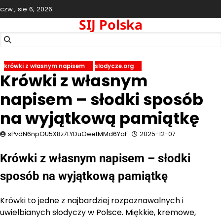
Skip
czw., sie 6, 2026
to
SIJ Polska
content
krówki z własnym napisem
slodycze.org
Krówki z własnym
napisem – słodki sposób
na wyjątkową pamiątkę
sPvdN6npOU5X8z7LYDuOeetMMd6YaF
2025-12-07
Krówki z własnym napisem – słodki
sposób na wyjątkową pamiątkę
Krówki to jedne z najbardziej rozpoznawalnych i
uwielbianych słodyczy w Polsce. Miękkie, kremowe,