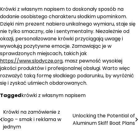
Krówki z własnym napisem to doskonały sposób na
dodanie osobistego charakteru słodkim upominkom.
Dzięki nim prezent nabiera unikalnego wymiaru, staje się
nie tylko smaczny, ale i sentymentalny. Niezależnie od
okazji, personalizowane krówki przyciągają uwagę i
wywołują pozytywne emocje. Zamawiając je w
sprawdzonych miejscach, takich jak
https://www.slodycze.org
, masz pewność wysokiej
jakości produktów i profesjonalnej obsługi. Warto więc
rozważyć taką formę słodkiego podarunku, by wyróżnić
się i zyskać uśmiech obdarowanych.
Tagged
krówki z własnym napisem
Krówki na zamówienie z
Nawigacja
Unlocking the Potential of
logo – smak i reklama w
Aluminum Skiff Boat Plans
wpisu
jednym