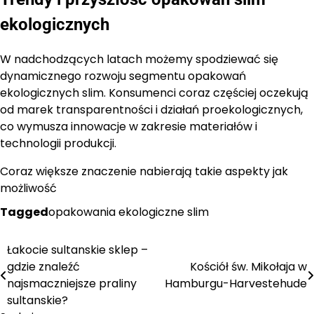
ekologicznych
W nadchodzących latach możemy spodziewać się
dynamicznego rozwoju segmentu opakowań
ekologicznych slim. Konsumenci coraz częściej oczekują
od marek transparentności i działań proekologicznych,
co wymusza innowacje w zakresie materiałów i
technologii produkcji.
Coraz większe znaczenie nabierają takie aspekty jak
możliwość
Tagged
opakowania ekologiczne slim
Łakocie sultanskie sklep –
Nawigacja
gdzie znaleźć
Kościół św. Mikołaja w
wpisu
najsmaczniejsze praliny
Hamburgu-Harvestehude
sultanskie?