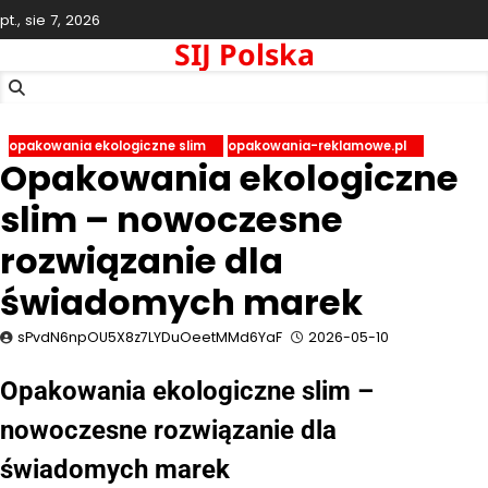
Skip
pt., sie 7, 2026
to
SIJ Polska
content
opakowania ekologiczne slim
opakowania-reklamowe.pl
Opakowania ekologiczne
slim – nowoczesne
rozwiązanie dla
świadomych marek
sPvdN6npOU5X8z7LYDuOeetMMd6YaF
2026-05-10
Opakowania ekologiczne slim –
nowoczesne rozwiązanie dla
świadomych marek