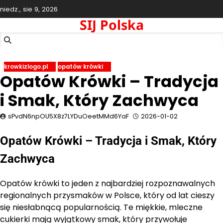
Skip
niedz., sie 9, 2026
to
SIJ Polska
content
krowkizlogo.pl
opatów krówki
Opatów Krówki – Tradycja
i Smak, Który Zachwyca
sPvdN6npOU5X8z7LYDuOeetMMd6YaF
2026-01-02
Opatów Krówki – Tradycja i Smak, Który
Zachwyca
Opatów krówki to jeden z najbardziej rozpoznawalnych
regionalnych przysmaków w Polsce, który od lat cieszy
się niesłabnącą popularnością. Te miękkie, mleczne
cukierki mają wyjątkowy smak, który przywołuje