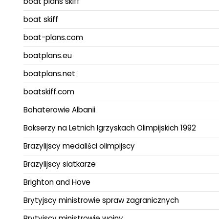
boat plans skiff
boat skiff
boat-plans.com
boatplans.eu
boatplans.net
boatskiff.com
Bohaterowie Albanii
Bokserzy na Letnich Igrzyskach Olimpijskich 1992
Brazylijscy medaliści olimpijscy
Brazylijscy siatkarze
Brighton and Hove
Brytyjscy ministrowie spraw zagranicznych
Brytyjscy ministrowie wojny