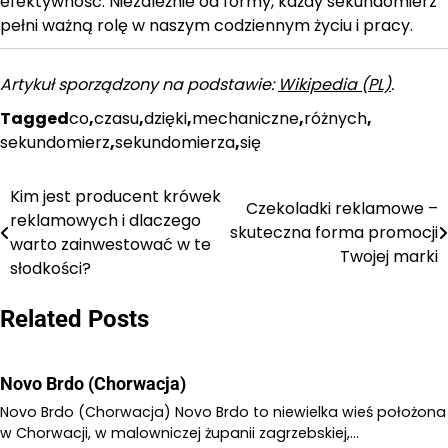
efektywność. Niezależnie od formy, każdy sekundomierz
pełni ważną rolę w naszym codziennym życiu i pracy.
Artykuł sporządzony na podstawie:
Wikipedia (PL)
.
Tagged
co
,
czasu
,
dzięki
,
mechaniczne
,
różnych
,
sekundomierz
,
sekundomierza
,
się
Kim jest producent krówek
Nawigacja
Czekoladki reklamowe –
reklamowych i dlaczego
skuteczna forma promocji
wpisu
warto zainwestować w te
Twojej marki
słodkości?
Related Posts
Novo Brdo (Chorwacja)
Novo Brdo (Chorwacja) Novo Brdo to niewielka wieś położona
w Chorwacji, w malowniczej żupanii zagrzebskiej,…