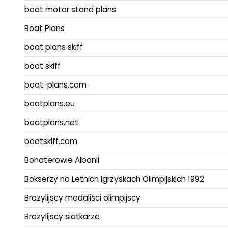
boat motor stand plans
Boat Plans
boat plans skiff
boat skiff
boat-plans.com
boatplans.eu
boatplans.net
boatskiff.com
Bohaterowie Albanii
Bokserzy na Letnich Igrzyskach Olimpijskich 1992
Brazylijscy medaliści olimpijscy
Brazylijscy siatkarze