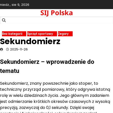
Skip
niedz., sie 9, 2026
to
SIJ Polska
content
Bez kategorii
Sprzęt sportowy
Zegary
Sekundomierz
2025-11-26
Sekundomierz – wprowadzenie do
tematu
Sekundomierz, znany powszechnie jako stoper, to
techniczny przyrząd pomiarowy, który odgrywa istotną
rolę w wielu dziedzinach życia. Jego głównym zadaniem
jest odmierzanie krótkich okresów czasowych z wysoką
precyzją, zazwyczaj do 0,1 sekundy. Dzięki swojej