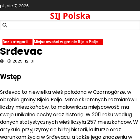
Skip
pt., sie 7, 2026
to
SIJ Polska
content
Bez kategorii
Miejscowości w gminie Bijelo Polje
Srđevac
2025-12-01
Wstęp
Srđevac to niewielka wieś położona w Czarnogórze, w
obrębie gminy Bijelo Polje. Mimo skromnych rozmiarów i
liczby mieszkańców, ta malownicza miejscowość ma
swoje unikalne cechy oraz historię. W 2011 roku według
danych statystycznych wieś liczyła 257 mieszkańców. W
artykule przyjrzymy się bliżej historii, kulturze oraz
warunkom życia w Srđevacu, a także jego znaczeniu w