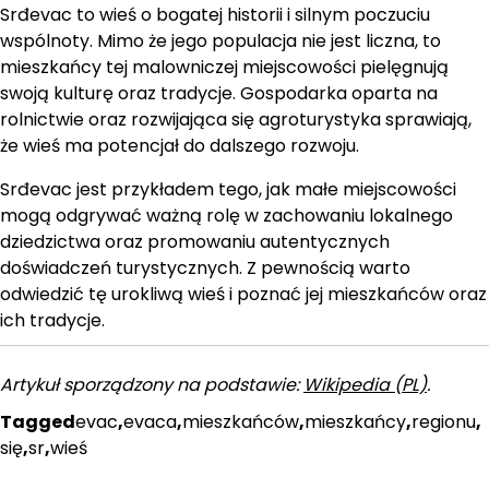
Srđevac to wieś o bogatej historii i silnym poczuciu
wspólnoty. Mimo że jego populacja nie jest liczna, to
mieszkańcy tej malowniczej miejscowości pielęgnują
swoją kulturę oraz tradycje. Gospodarka oparta na
rolnictwie oraz rozwijająca się agroturystyka sprawiają,
że wieś ma potencjał do dalszego rozwoju.
Srđevac jest przykładem tego, jak małe miejscowości
mogą odgrywać ważną rolę w zachowaniu lokalnego
dziedzictwa oraz promowaniu autentycznych
doświadczeń turystycznych. Z pewnością warto
odwiedzić tę urokliwą wieś i poznać jej mieszkańców oraz
ich tradycje.
Artykuł sporządzony na podstawie:
Wikipedia (PL)
.
Tagged
evac
,
evaca
,
mieszkańców
,
mieszkańcy
,
regionu
,
się
,
sr
,
wieś