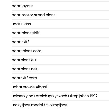
boat layout
boat motor stand plans
Boat Plans
boat plans skiff
boat skiff
boat-plans.com
boatplans.eu
boatplans.net
boatskiff.com
Bohaterowie Albanii
Bokserzy na Letnich Igrzyskach Olimpijskich 1992
Brazylijscy medaliści olimpijscy