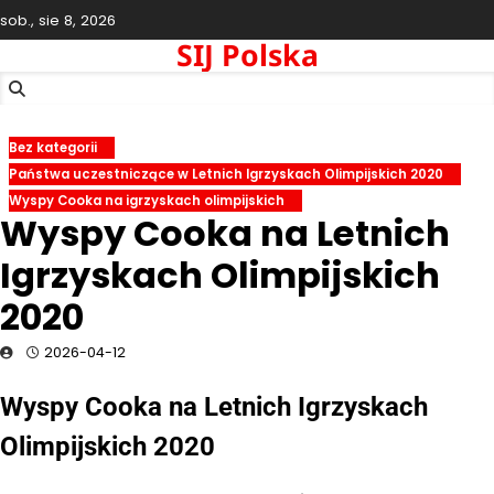
Skip
sob., sie 8, 2026
to
SIJ Polska
content
Bez kategorii
Państwa uczestniczące w Letnich Igrzyskach Olimpijskich 2020
Wyspy Cooka na igrzyskach olimpijskich
Wyspy Cooka na Letnich
Igrzyskach Olimpijskich
2020
2026-04-12
Wyspy Cooka na Letnich Igrzyskach
Olimpijskich 2020