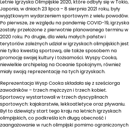
Letnie Igrzyska Olimpijskie 2020, które odbyły się w Tokio,
Japonia, w dniach 23 lipca – 8 sierpnia 2021 roku, były
wyjątkowym wydarzeniem sportowym z wielu powodów.
Po pierwsze, ze względu na pandemię COVID-19, igrzyska
zostały przełożone z pierwotnie planowanego terminu w
2020 roku. Po drugie, dla wielu małych państw i
terytoriów zależnych udział w igrzyskach olimpijskich jest
nie tylko kwestią sportową, ale także sposobem na
promocję swojej kultury i tożsamości. Wyspy Cooka,
niewielkie archipelag na Oceanie Spokojnym, również
miały swoją reprezentację na tych igrzyskach.
Reprezentacja Wysp Cooka składała się z sześciorga
zawodników – trzech mężczyzn i trzech kobiet.
Sportowcy wystartowali w trzech dyscyplinach
sportowych: kajakarstwie, lekkoatletyce oraz pływaniu.
Był to dziewiąty start tego kraju na letnich igrzyskach
olimpijskich, co podkreśla ich długą obecność i
zaangażowanie w ruch olimpijski pomimo ograniczonych