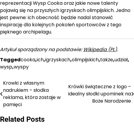
reprezentacji Wysp Cooka oraz jakie nowe talenty
pojawią się na przyszłych igrzyskach olimpijskich. Jedno
jest pewne: ich obecność będzie nadal stanowić
inspirację dla kolejnych pokoleń sportowców z tego
pięknego archipelagu.
Artykuł sporządzony na podstawie:
Wikipedia (PL)
.
Tagged
cooka
,
ich
,
igrzyskach
,
olimpijskich
,
także
,
udział
,
wysp
,
wyspy
Krowki z własnym
Nawigacja
Krówki świąteczne z logo –
nadrukiem – słodka
idealny słodki upominek na
wpisu
reklama, która zostaje w
Boże Narodzenie
pamięci
Related Posts