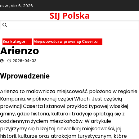
Skip
czw., sie 6, 2026
to
SIJ Polska
content
Bez kategorii
Miejscowości w prowincji Caserta
Arienzo
2026-04-03
Wprowadzenie
Arienzo to malownicza miejscowość położona w regionie
Kampania, w północnej części Włoch. Jest częścią
prowincji Caserta i stanowi przykład typowej włoskiej
gminy, gdzie historia, kultura i tradycje splatają się z
codziennym życiem mieszkańców. W artykule
przyjrzymy się bliżej tej niewielkiej miejscowości, jej
historii, kulturze oraz atrakcjom turystycznym, które