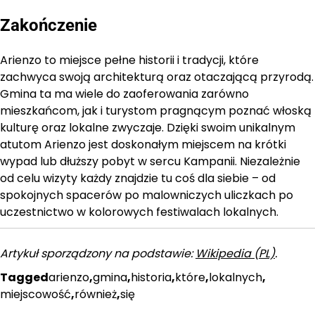
Zakończenie
Arienzo to miejsce pełne historii i tradycji, które
zachwyca swoją architekturą oraz otaczającą przyrodą.
Gmina ta ma wiele do zaoferowania zarówno
mieszkańcom, jak i turystom pragnącym poznać włoską
kulturę oraz lokalne zwyczaje. Dzięki swoim unikalnym
atutom Arienzo jest doskonałym miejscem na krótki
wypad lub dłuższy pobyt w sercu Kampanii. Niezależnie
od celu wizyty każdy znajdzie tu coś dla siebie – od
spokojnych spacerów po malowniczych uliczkach po
uczestnictwo w kolorowych festiwalach lokalnych.
Artykuł sporządzony na podstawie:
Wikipedia (PL)
.
Tagged
arienzo
,
gmina
,
historia
,
które
,
lokalnych
,
miejscowość
,
również
,
się