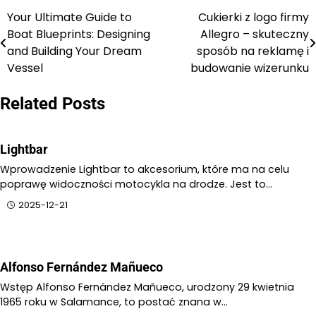
Your Ultimate Guide to
Cukierki z logo firmy
Nawigacja
Boat Blueprints: Designing
Allegro – skuteczny
wpisu
and Building Your Dream
sposób na reklamę i
Vessel
budowanie wizerunku
Related Posts
Lightbar
Wprowadzenie Lightbar to akcesorium, które ma na celu
poprawę widoczności motocykla na drodze. Jest to…
2025-12-21
Alfonso Fernández Mañueco
Wstęp Alfonso Fernández Mañueco, urodzony 29 kwietnia
1965 roku w Salamance, to postać znana w…