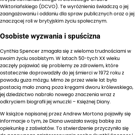
Wiktoriańskiego (DCVO). Te wyróżnienia świadczą o jej
zaangażowaniu i oddaniu dla spraw publicznych oraz o jej
znaczącej roli w brytyjskim życiu społecznym.
Osobiste wyzwania i spuścizna
Cynthia Spencer zmagała się z wieloma trudnościami w
swoim życiu osobistym. W latach 50-tych XX wieku
zaczęły pojawiać się problemy ze zdrowiem, które
ostatecznie doprowadziły do jej śmierci w 1972 roku z
powodu guza mózgu. Mimo że przez wiele lat była
postacią mało znaną poza kręgami dworu królewskiego,
jej dziedzictwo nabrało nowego znaczenia wraz z
odkryciem biografii jej wnuczki – Księżnej Diany.
W książce napisanej przez Andrew Mortona pojawiły się
informacje o tym, że Diana uważała swoją babkę za
opiekunkę z zaświatów. To stwierdzenie przyczyniło się