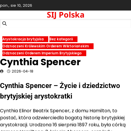
Skip
pon., sie 10, 2026
to
SIJ Polska
content
Arystokracja brytyjska
Bez kategorii
Odznaczeni Królewskim Orderem Wiktoriańskim
Odznaczeni Orderem Imperium Brytyjskiego
Cynthia Spencer
2026-04-18
Cynthia Spencer – Życie i dziedzictwo
brytyjskiej arystokratki
Cynthia Elinor Beatrix Spencer, z domu Hamilton, to
postać, która odzwierciedla bogatą historię brytyjskiej
arystokracji. Urodzona 16 sierpnia 1897 roku, była córką