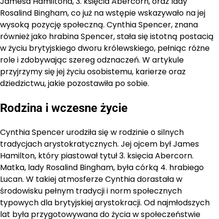
Jamesa Hamiltona, 3. księcia Abercorn, oraz lady
Rosalind Bingham, co już na wstępie wskazywało na jej
wysoką pozycję społeczną. Cynthia Spencer, znana
również jako hrabina Spencer, stała się istotną postacią
w życiu brytyjskiego dworu królewskiego, pełniąc różne
role i zdobywając szereg odznaczeń. W artykule
przyjrzymy się jej życiu osobistemu, karierze oraz
dziedzictwu, jakie pozostawiła po sobie.
Rodzina i wczesne życie
Cynthia Spencer urodziła się w rodzinie o silnych
tradycjach arystokratycznych. Jej ojcem był James
Hamilton, który piastował tytuł 3. księcia Abercorn.
Matka, lady Rosalind Bingham, była córką 4. hrabiego
Lucan. W takiej atmosferze Cynthia dorastała w
środowisku pełnym tradycji i norm społecznych
typowych dla brytyjskiej arystokracji. Od najmłodszych
lat była przygotowywana do życia w społeczeństwie