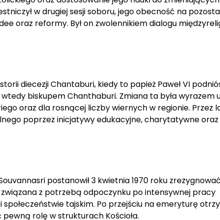
stniczył w drugiej sesji soboru, jego obecność na pozost
ee oraz reformy. Był on zwolennikiem dialogu międzyrelig
orii diecezji Chantaburi, kiedy to papież Paweł VI podniós
 się wtedy biskupem Chanthaburi. Zmiana ta była wyrazem 
go oraz dla rosnącej liczby wiernych w regionie. Przez l
kalnego poprzez inicjatywy edukacyjne, charytatywne oraz
 Souvannasri postanowił 3 kwietnia 1970 roku zrezygnować
ła związana z potrzebą odpoczynku po intensywnej pracy
 społeczeństwie tajskim. Po przejściu na emeryturę otrz
ć pewną rolę w strukturach Kościoła.