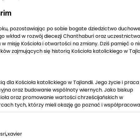
srim
 roku, pozostawiając po sobie bogate dziedzictwo duchow
 Jego wkład w rozwój diecezji Chanthaburi oraz uczestnictw
misję Kościoła i otwartości na zmiany. Dziś pamięć o ni
ów zajmujących się historią Kościoła katolickiego w Tajlan
dla Kościoła katolickiego w Tajlandii. Jego życie i praca
acyjna oraz budowanie wspólnoty wiernych. Jako biskup
ioła oraz promowanie wartości chrześcijańskich w
rcach tych, którzy mieli okazję go poznać i współpracowa
sri
,
xavier