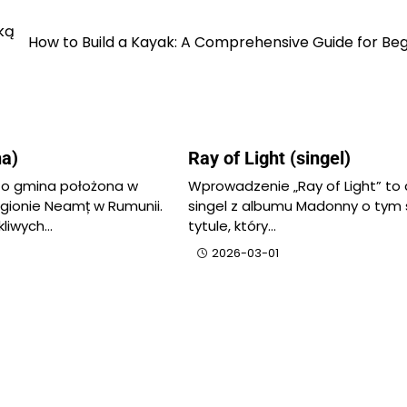
ką
How to Build a Kayak: A Comprehensive Guide for Be
na)
Ray of Light (singel)
to gmina położona w
Wprowadzenie „Ray of Light” to 
gionie Neamț w Rumunii.
singel z albumu Madonny o ty
kliwych…
tytule, który…
2026-03-01