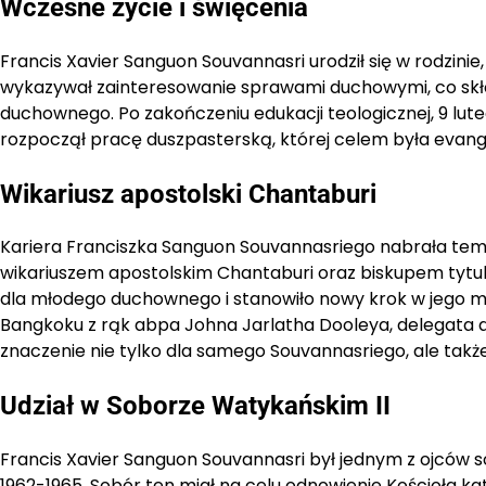
Wczesne życie i święcenia
Francis Xavier Sanguon Souvannasri urodził się w rodzinie
wykazywał zainteresowanie sprawami duchowymi, co skłon
duchownego. Po zakończeniu edukacji teologicznej, 9 lute
rozpoczął pracę duszpasterską, której celem była evang
Wikariusz apostolski Chantaburi
Kariera Franciszka Sanguon Souvannasriego nabrała tempa
wikariuszem apostolskim Chantaburi oraz biskupem tytu
dla młodego duchownego i stanowiło nowy krok w jego misj
Bangkoku z rąk abpa Johna Jarlatha Dooleya, delegata 
znaczenie nie tylko dla samego Souvannasriego, ale także d
Udział w Soborze Watykańskim II
Francis Xavier Sanguon Souvannasri był jednym z ojców s
1962-1965. Sobór ten miał na celu odnowienie Kościoła ka