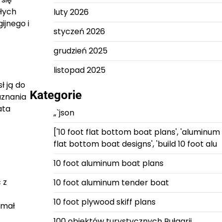
ałych
luty 2026
ijnego i
styczeń 2026
grudzień 2025
listopad 2025
ł ją do
Kategorie
uznania
ata
„`json
['10 foot flat bottom boat plans', 'aluminum
flat bottom boat designs', 'build 10 foot alu
10 foot aluminum boat plans
 z
10 foot aluminum tender boat
10 foot plywood skiff plans
ymał
100 obiektów turystycznych Bułgarii