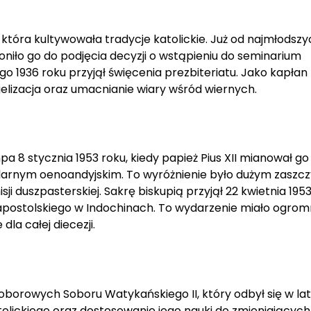
, która kultywowała tradycje katolickie. Już od najmłodszy
iło go do podjęcia decyzji o wstąpieniu do seminarium
go 1936 roku przyjął święcenia prezbiteriatu. Jako kapłan
elizacja oraz umacnianie wiary wśród wiernych.
 8 stycznia 1953 roku, kiedy papież Pius XII mianował go
larnym oenoandyjskim. To wyróżnienie było dużym zaszc
i duszpasterskiej. Sakrę biskupią przyjął 22 kwietnia 195
apostolskiego w Indochinach. To wydarzenie miało ogro
la całej diecezji.
oborowych Soboru Watykańskiego II, który odbył się w la
tolickiego oraz dostosowanie jego nauki do zmieniających