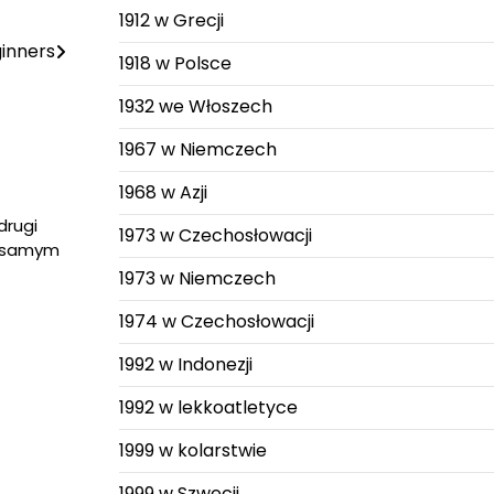
1912 w Grecji
ginners
1918 w Polsce
1932 we Włoszech
1967 w Niemczech
1968 w Azji
drugi
1973 w Czechosłowacji
m samym
1973 w Niemczech
1974 w Czechosłowacji
1992 w Indonezji
1992 w lekkoatletyce
1999 w kolarstwie
1999 w Szwecji