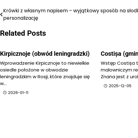
Krówki z własnym napisem – wyjątkowy sposób na słod
Nawigacja
personalizację
wpisu
Related Posts
Kirpicznoje (obwód leningradzki)
Costișa (gmi
Wprowadzenie Kirpicznoje to niewielkie
Wstęp Costișa 
osiedle położone w obwodzie
malowniczym re
leningradzkim w Rosji, które znajduje się
Znana jest z uro
w…
2025-12-05
2026-01-11