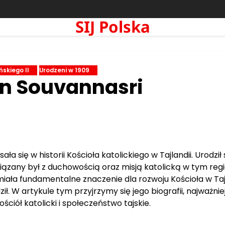
SIJ Polska
skiego II
Urodzeni w 1909
on Souvannasri
 się w historii Kościoła katolickiego w Tajlandii. Urodził s
iązany był z duchowością oraz misją katolicką w tym regi
miała fundamentalne znaczenie dla rozwoju Kościoła w Tajl
ił. W artykule tym przyjrzymy się jego biografii, najważni
ciół katolicki i społeczeństwo tajskie.