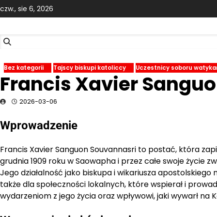
Skip
czw., sie 6, 2026
to
content
Bez kategorii
Tajscy biskupi katoliccy
Uczestnicy soboru watykań
Francis Xavier Sangu
2026-03-06
Wprowadzenie
Francis Xavier Sanguon Souvannasri to postać, która zapisała
grudnia 1909 roku w Saowapha i przez całe swoje życie zw
Jego działalność jako biskupa i wikariusza apostolskiego 
także dla społeczności lokalnych, które wspierał i prowadz
wydarzeniom z jego życia oraz wpływowi, jaki wywarł na Koś