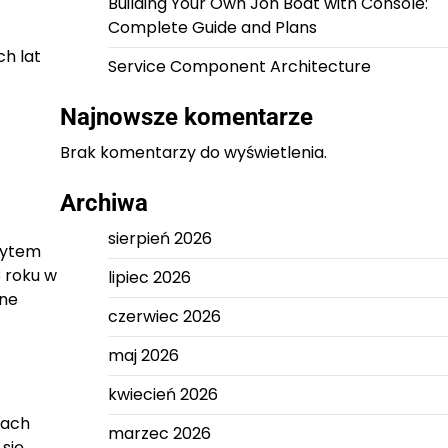
Building Your Own Jon Boat with Console:
Complete Guide and Plans
ch lat
Service Component Architecture
Najnowsze komentarze
Brak komentarzy do wyświetlenia.
Archiwa
sierpień 2026
zytem
3 roku w
lipiec 2026
mne
czerwiec 2026
maj 2026
kwiecień 2026
tach
marzec 2026
 się