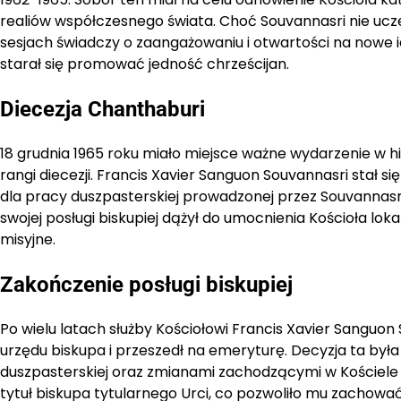
realiów współczesnego świata. Choć Souvannasri nie ucze
sesjach świadczy o zaangażowaniu i otwartości na nowe id
starał się promować jedność chrześcijan.
Diecezja Chanthaburi
18 grudnia 1965 roku miało miejsce ważne wydarzenie w hist
rangi diecezji. Francis Xavier Sanguon Souvannasri stał
dla pracy duszpasterskiej prowadzonej przez Souvannasrie
swojej posługi biskupiej dążył do umocnienia Kościoła lo
misyjne.
Zakończenie posługi biskupiej
Po wielu latach służby Kościołowi Francis Xavier Sanguon
urzędu biskupa i przeszedł na emeryturę. Decyzja ta by
duszpasterskiej oraz zmianami zachodzącymi w Kościele i
tytuł biskupa tytularnego Urci, co pozwoliło mu zachowa