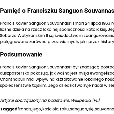
Pamięć o Franciszku Sanguon Souvanna
Francis Xavier Sanguon Souvannasri zmarł 24 lipca 1983
liczne dzieła na rzecz lokalnej społeczności katolickiej.
Soborze Watykańskim II są świadectwem zaangażowania w 
pielęgnowana zarówno przez wiernych, jak i przez historyk
Podsumowanie
Francis Xavier Sanguon Souvannasri był znaczącą postacią 
duszpasterska pokazują, jak ważna jest misja ewangeliz
Chanthaburi miał wpływ na kształtowanie lokalnego Kośc
społeczeństwie tajskim. Jego dziedzictwo żyje nadal w se
Artykuł sporządzony na podstawie:
Wikipedia (PL)
.
Tagged
francis
,
jego
,
kościoła
,
roku
,
sanguon
,
się
,
souvanna